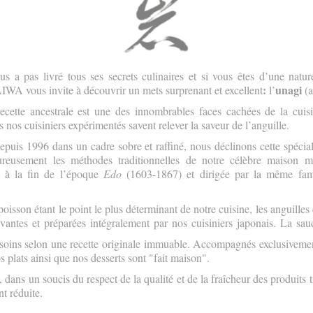
s a pas livré tous ses secrets culinaires et si vous êtes d’une natu
:
unagi
WA vous invite à découvrir un mets surprenant et excellent
l’
(a
ecette ancestrale est une des innombrables faces cachées de la cuisin
s nos cuisiniers expérimentés savent relever la saveur de l’anguille.
epuis 1996 dans un cadre sobre et raffiné, nous déclinons cette spécia
oureusement les méthodes traditionnelles de notre célèbre mais
 à la fin de l’époque
Edo
(1603-1867) et dirigée par la même fami
poisson étant le point le plus déterminant de notre cuisine, les anguilles
vantes et préparées intégralement par nos cuisiniers japonais. La sa
s soins selon une recette originale immuable. Accompagnés exclusiveme
s plats ainsi que nos desserts sont "fait maison".
ans un soucis du respect de la qualité et de la fraîcheur des produits tr
t réduite.