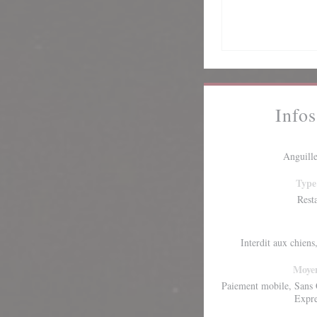
Infos
Anguille
Type
Rest
Interdit aux chiens
Moyen
Paiement mobile, Sans 
Expre