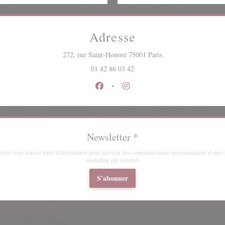
Adresse
((ouvre une nouvelle f
272, rue Saint-Honoré 75001 Paris
01 42 86 03 42
Facebook ((ouvre une nouvelle fenêtre))
Instagram ((ouvre une nouvelle 
Newsletter
*
rivez-vous à notre lettre d'information pour recevoir des communications personnalisées et des o
marketing par courriel.
S'abonner