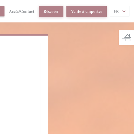
Accès/Contact
Réserver
Vente à emporter
((OUVRE UNE NOUVELLE FENÊTRE))
FR