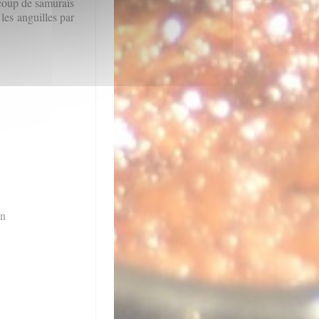
coup de samuraïs
les anguilles par
an