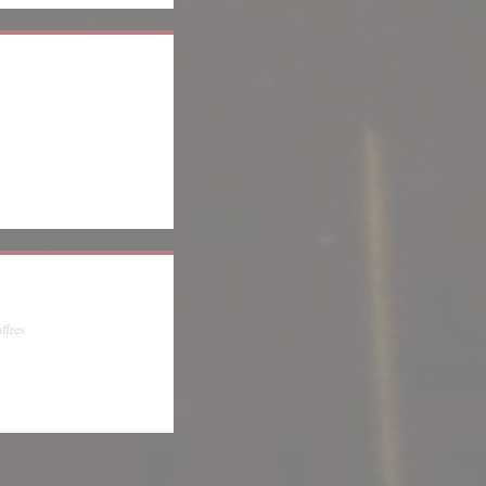
enêtre))
fenêtre))
ffres