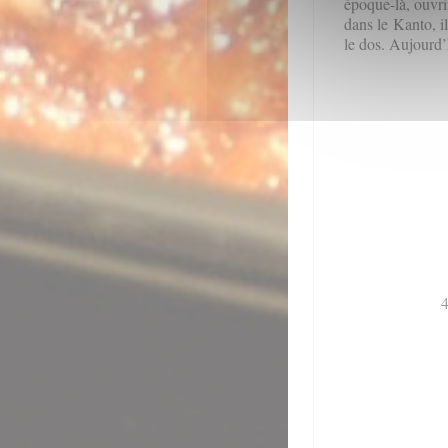
époque-là, ouvri
dans le Kanto, i
le dos. Aujourd’h
4