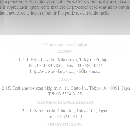
r un poisson par le ventre évoquait
« harakiri ».
Comme il y avait beau
ls n’appréciaient guère cette manière de procéder et se sont mis à ouvrir 
ui encore, cette façon d’ouvrir l’anguille reste traditionnelle.
Où nous trouver à Tokyo
AZABU
1-5-4, Higashiazabu, Minato-ku, Tokyo 106, Japan
Tél : 03 3583 7852 - Fax : 03 3589 4227
http://www.nodaiwa.co.jp
GINZA
-2-15, Tsukamotosozan bldg (niv. -1), Chuo-ku, Tokyo 104-0061, Jap
Tél: 03 5524 3125
NIHONBASHI-TAKASHIMAYA
2-4-1, Nihonbashi, Chuo-ku, Tokyo 103, Japan
Tél : 03 3211 4111
SHIMOKITAZAWA