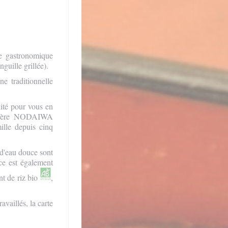
re gastronomique
nguille grillée).
e traditionnelle
lité pour vous en
on mère NODAIWA
lle depuis cinq
 d'eau douce sont
uce est également
nt de riz bio
,
availlés, la carte