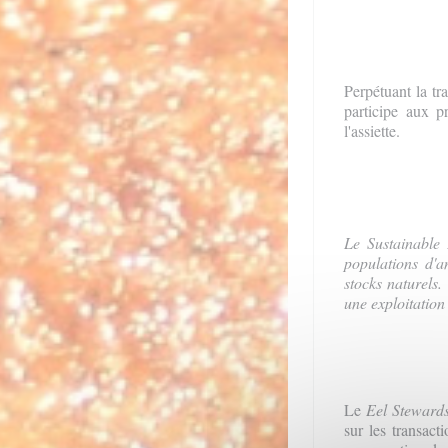
Perpétuant la tr
participe aux 
l'assiette.
Le
Sustainable
populations d'a
stocks naturels.
une exploitation
Le
Eel Steward
sur les transact