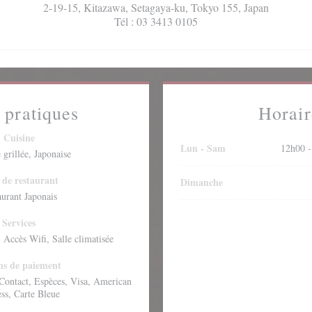
2-19-15, Kitazawa, Setagaya-ku, Tokyo 155, Japan
Tél : 03 3413 0105
 pratiques
Horair
Cuisine
Lun
-
Sam
12h00 -
 grillée, Japonaise
 de restaurant
Dimanche
aurant Japonais
Services
, Accès Wifi, Salle climatisée
s de paiement
Contact, Espèces, Visa, American
ss, Carte Bleue