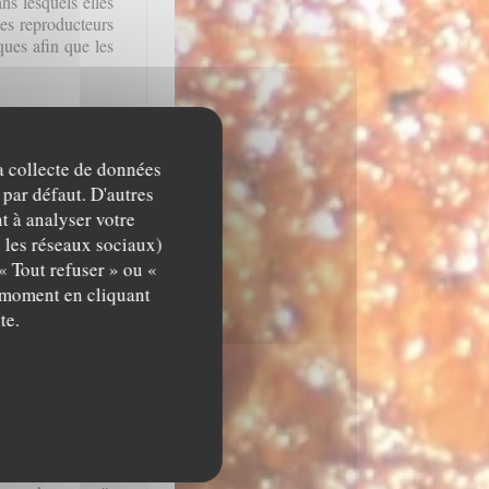
ns lesquels elles
des reproducteurs
ques afin que les
la collecte de données
 par défaut. D'autres
nte les qualités
t à analyser votre
simple grillade de
c les réseaux sociaux)
« Tout refuser » ou «
s apprécié par la
t moment en cliquant
illade d’anguille
te.
ur de NODAIWA,
ux) et d’autres
ente de celle du
ns la seconde, on
e Edo car à cette