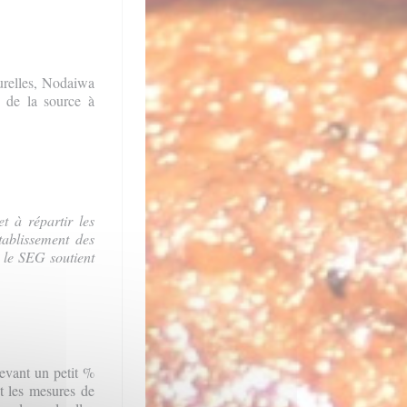
turelles, Nodaiwa
 de la source à
t à répartir les
tablissement des
, le SEG soutient
levant un petit %
et les mesures de