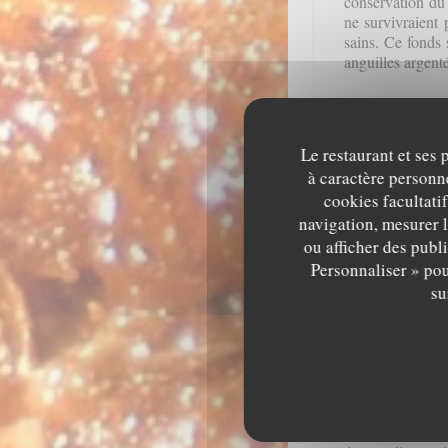
conservation d
ne survivraient 
sains. Ce fonds 
anguilles argent
Le restaurant et ses 
à caractère personne
Déjà dans le
Ma
cookies facultati
gustatives de l’a
chair d’anguille
navigation, mesurer l
ou afficher des publ
Plus tard, à l’é
Personnaliser » pou
noblesse et on 
avec de la sauce 
su
Grâce à son savo
créa une nouve
ingrédients secr
La façon d’ouvr
Kanto
(région de
l’ouvre par le d