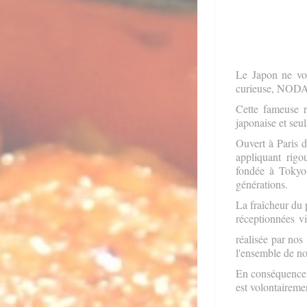
Le Japon ne vou
curieuse, NODAI
Cette fameuse r
japonaise et seul
Ouvert à Paris d
appliquant rig
fondée à Tokyo
générations.
La fraîcheur du 
réceptionnées vi
réalisée par no
l'ensemble de no
En conséquence, d
est volontairemen