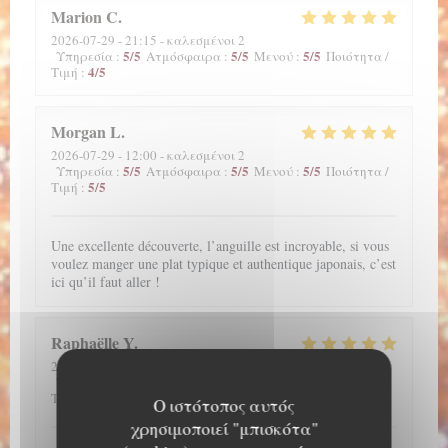
Marion
C
2026-07-29
- 21:15 - καλεσμένοι 2
5
/5
5
/5
5
/5
Υπηρεσία
:
Ατμόσφαιρα
:
Μενού
:
Ποιότητα /
4
/5
Τιμή
:
Morgan
L
2026-07-29
- 12:00 - καλεσμένοι 2
5
/5
5
/5
5
/5
Υπηρεσία
:
Ατμόσφαιρα
:
Μενού
:
Ποιότητα /
5
/5
Τιμή
:
Une excellente découverte, l’anguille est incroyable, si vous
voulez manger une plat typique et authentique japonais, c’est
ici qu’il faut aller !
Raphaëlle
Y
2026-07-28
- 20:45 - καλεσμένοι 2
5
/5
5
/5
5
/5
Υπηρεσία
:
Ατμόσφαιρα
:
Μενού
:
Ποιότητα /
4
/5
Τιμή
:
Ο ιστότοπος αυτός
χρησιμοποιεί "μπισκότα"