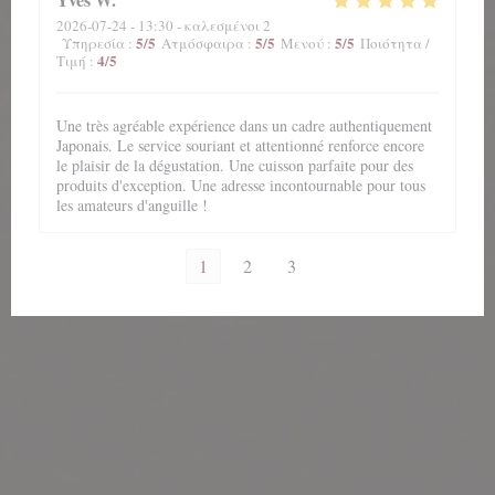
2026-07-24
- 13:30 - καλεσμένοι 2
5
/5
5
/5
5
/5
Υπηρεσία
:
Ατμόσφαιρα
:
Μενού
:
Ποιότητα /
4
/5
Τιμή
:
Une très agréable expérience dans un cadre authentiquement
Japonais. Le service souriant et attentionné renforce encore
le plaisir de la dégustation. Une cuisson parfaite pour des
produits d'exception. Une adresse incontournable pour tous
les amateurs d'anguille !
1
2
3