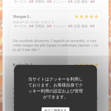
5
/5
5
/5
5
/5
4
/5
サービス
:
雰囲気
:
メニュー
:
品質-価格
:
Morgan
L
2026-07-29
- 12:00 - ゲスト 2
5
/5
5
/5
5
/5
5
/5
サービス
:
雰囲気
:
メニュー
:
品質-価格
:
Une excellente découverte, l’anguille est incroyable, si vous
voulez manger une plat typique et authentique japonais, c’est
ici qu’il faut aller !
Raphaëlle
Y
2026-07-28
- 20:45 - ゲスト 2
5
/5
5
/5
5
/5
4
/5
サービス
:
雰囲気
:
メニュー
:
品質-価格
:
当サイトはクッキーを利用し
ております。お客様自身でク
C'est un très bon restaurant. J'adore les anguilles donc il
ッキー利用の設定および管理
fallait absolument que je teste ce restaurant et je ne suis pas
ができます。
déçu !!! J'ai hâte d'y retourner !! Par ailleurs, j'ai pu réserver
en ligne. L'accueil et le service de l'ensemble de l'équipe est
impeccable !!
全てに同意する