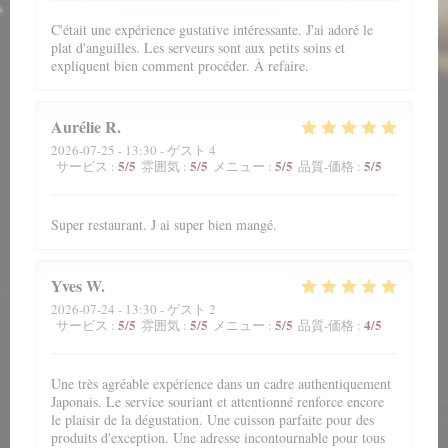
C'était une expérience gustative intéressante. J'ai adoré le
plat d'anguilles. Les serveurs sont aux petits soins et
expliquent bien comment procéder. À refaire.
Aurélie
R
2026-07-25
- 13:30 - ゲスト 4
5
/5
5
/5
5
/5
5
/5
サービス
:
雰囲気
:
メニュー
:
品質-価格
:
Super restaurant. J ai super bien mangé.
Yves
W
2026-07-24
- 13:30 - ゲスト 2
5
/5
5
/5
5
/5
4
/5
サービス
:
雰囲気
:
メニュー
:
品質-価格
:
Une très agréable expérience dans un cadre authentiquement
Japonais. Le service souriant et attentionné renforce encore
le plaisir de la dégustation. Une cuisson parfaite pour des
produits d'exception. Une adresse incontournable pour tous