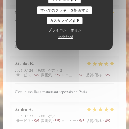
すべてのクッキーを拒否する
Megane
A
2026-07-28
- 19:30 - ゲスト 2
カスタマイズする
5
/5
5
/5
5
/5
5
/5
サービス
:
雰囲気
:
メニュー
:
品質-価格
:
プライバシーポリシー
undefined
Accueil souriant. Service parfait. Plats excellents. Je
recommande vivement.
Atsuko
K
2026-07-24
- 19:00 - ゲスト 2
5
/5
5
/5
5
/5
5
/5
サービス
:
雰囲気
:
メニュー
:
品質-価格
:
C'est le meilleur restaurant japonais de Paris.
Amira
A
2026-07-27
- 13:00 - ゲスト 1
5
/5
5
/5
5
/5
4
/5
サービス
:
雰囲気
:
メニュー
:
品質-価格
: