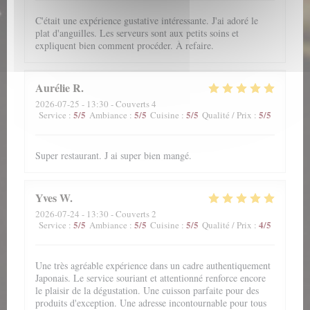
C'était une expérience gustative intéressante. J'ai adoré le
plat d'anguilles. Les serveurs sont aux petits soins et
expliquent bien comment procéder. À refaire.
Aurélie
R
2026-07-25
- 13:30 - Couverts 4
5
/5
5
/5
5
/5
5
/5
Service
:
Ambiance
:
Cuisine
:
Qualité / Prix
:
Super restaurant. J ai super bien mangé.
Yves
W
2026-07-24
- 13:30 - Couverts 2
5
/5
5
/5
5
/5
4
/5
Service
:
Ambiance
:
Cuisine
:
Qualité / Prix
:
Une très agréable expérience dans un cadre authentiquement
Japonais. Le service souriant et attentionné renforce encore
le plaisir de la dégustation. Une cuisson parfaite pour des
produits d'exception. Une adresse incontournable pour tous