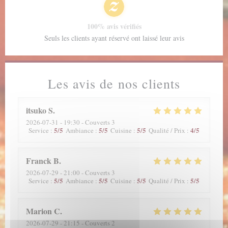
100% avis vérifiés
Seuls les clients ayant réservé ont laissé leur avis
Les avis de nos clients
itsuko
S
2026-07-31
- 19:30 - Couverts 3
5
/5
5
/5
5
/5
4
/5
Service
:
Ambiance
:
Cuisine
:
Qualité / Prix
:
Franck
B
2026-07-29
- 21:00 - Couverts 3
5
/5
5
/5
5
/5
5
/5
Service
:
Ambiance
:
Cuisine
:
Qualité / Prix
:
Marion
C
2026-07-29
- 21:15 - Couverts 2