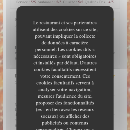
5
/5
5
/5
5
/5
4
/5
Service
:
Ambiance
:
Cuisine
:
Qualité / Prix
:
Morgan
L
Le restaurant et ses partenaires
2026-07-29
- 12:00 - Couverts 2
utilisent des cookies sur ce site,
5
/5
5
/5
5
/5
5
/5
Service
:
Ambiance
:
Cuisine
:
Qualité / Prix
:
pouvant impliquer la collecte
de données à caractère
Une excellente découverte, l’anguille est incroyable, si vous
personnel. Les cookies dits «
voulez manger une plat typique et authentique japonais, c’est
nécessaires » sont obligatoires
ici qu’il faut aller !
et installés par défaut. D'autres
cookies facultatifs nécessitent
Raphaëlle
Y
votre consentement. Ces
cookies facultatifs servent à
2026-07-28
- 20:45 - Couverts 2
5
/5
5
/5
5
/5
4
/5
Service
:
Ambiance
:
Cuisine
:
Qualité / Prix
:
analyser votre navigation,
mesurer l'audience du site,
proposer des fonctionnalités
C'est un très bon restaurant. J'adore les anguilles donc il
(ex : en lien avec les réseaux
fallait absolument que je teste ce restaurant et je ne suis pas
déçu !!! J'ai hâte d'y retourner !! Par ailleurs, j'ai pu réserver
sociaux) ou afficher des
en ligne. L'accueil et le service de l'ensemble de l'équipe est
publicités ou contenus
impeccable !!
personnalisés. Cliquez sur «