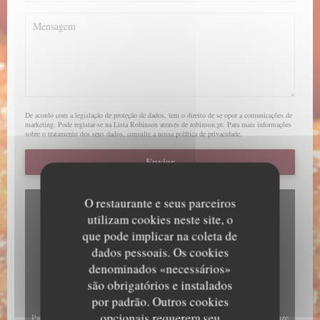
De acordo com a legislação de proteção de dados, tem o direito de se opor a comunicações de
marketing. Pode registar-se na Lista Robinson através de
robinson.pt
. Para mais informações
sobre o tratamento dos seus dados, consulte a nossa
política de privacidade
.
O restaurante e seus parceiros
utilizam cookies neste site, o
que pode implicar na coleta de
dados pessoais. Os cookies
denominados «necessários»
são obrigatórios e instalados
por padrão. Outros cookies
opcionais requerem seu
Para exibir o mapa interativo do Waze, você deve aceitar os cookies do Waze