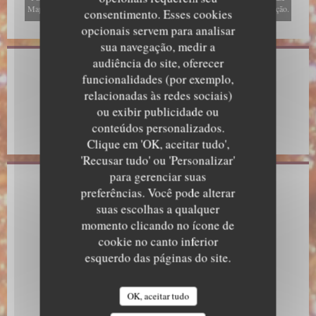
Map (Google). Esses cookies podem coletar dados de navegação e localização.
consentimento. Esses cookies
Autorizar
opcionais servem para analisar
sua navegação, medir a
audiência do site, oferecer
Informações gerais
funcionalidades (por exemplo,
relacionadas às redes sociais)
Métodos de pagamento
ou exibir publicidade ou
Pagamento móvel, Sem contato, Dinheiro, Visa, American
conteúdos personalizados.
Express, Cartão Azul
Clique em 'OK, aceitar tudo',
'Recusar tudo' ou 'Personalizar'
para gerenciar suas
Acesso
preferências. Você pode alterar
suas escolhas a qualquer
Metro
momento clicando no ícone de
Tuileries, Pyramides, Palais-Royal
cookie no canto inferior
esquerdo das páginas do site.
Estação de bicicletas
5 rue de l'échelle ; 215 rue saint-honoré
OK, aceitar tudo
Autocarro