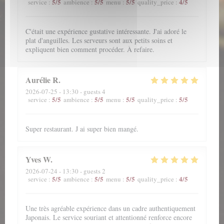
5
/5
5
/5
5
/5
4
/5
service
:
ambience
:
menu
:
quality_price
:
C'était une expérience gustative intéressante. J'ai adoré le
plat d'anguilles. Les serveurs sont aux petits soins et
expliquent bien comment procéder. À refaire.
Aurélie
R
2026-07-25
- 13:30 - guests 4
5
/5
5
/5
5
/5
5
/5
service
:
ambience
:
menu
:
quality_price
:
Super restaurant. J ai super bien mangé.
Yves
W
2026-07-24
- 13:30 - guests 2
5
/5
5
/5
5
/5
4
/5
service
:
ambience
:
menu
:
quality_price
:
Une très agréable expérience dans un cadre authentiquement
Japonais. Le service souriant et attentionné renforce encore