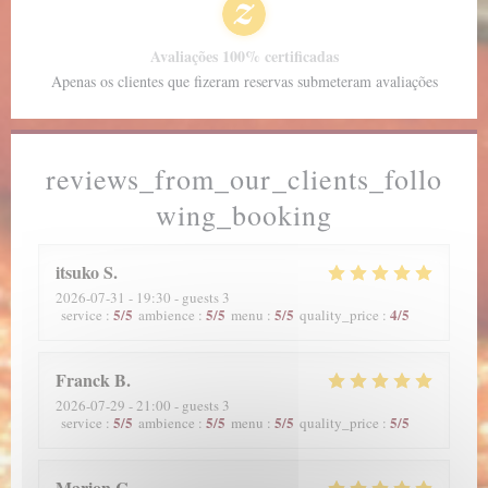
Avaliações 100% certificadas
Apenas os clientes que fizeram reservas submeteram avaliações
reviews_from_our_clients_follo
wing_booking
itsuko
S
2026-07-31
- 19:30 - guests 3
5
/5
5
/5
5
/5
4
/5
service
:
ambience
:
menu
:
quality_price
:
Franck
B
2026-07-29
- 21:00 - guests 3
5
/5
5
/5
5
/5
5
/5
service
:
ambience
:
menu
:
quality_price
:
Marion
C