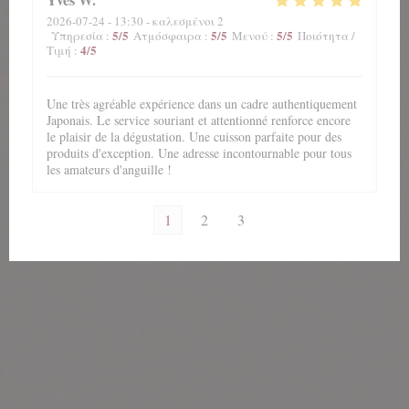
2026-07-24
- 13:30 - καλεσμένοι 2
5
/5
5
/5
5
/5
Υπηρεσία
:
Ατμόσφαιρα
:
Μενού
:
Ποιότητα /
4
/5
Τιμή
:
Une très agréable expérience dans un cadre authentiquement
Japonais. Le service souriant et attentionné renforce encore
le plaisir de la dégustation. Une cuisson parfaite pour des
produits d'exception. Une adresse incontournable pour tous
les amateurs d'anguille !
1
2
3