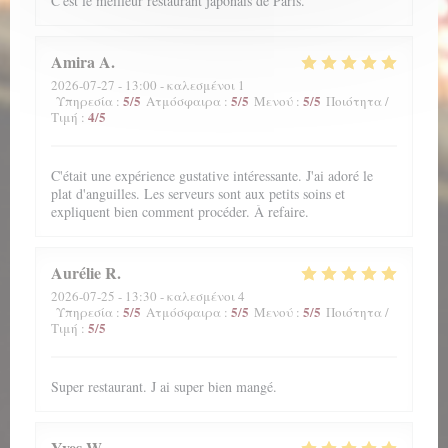
C'est le meilleur restaurant japonais de Paris.
Amira
A
2026-07-27
- 13:00 - καλεσμένοι 1
5
/5
5
/5
5
/5
Υπηρεσία
:
Ατμόσφαιρα
:
Μενού
:
Ποιότητα /
4
/5
Τιμή
:
C'était une expérience gustative intéressante. J'ai adoré le
plat d'anguilles. Les serveurs sont aux petits soins et
expliquent bien comment procéder. À refaire.
Aurélie
R
2026-07-25
- 13:30 - καλεσμένοι 4
5
/5
5
/5
5
/5
Υπηρεσία
:
Ατμόσφαιρα
:
Μενού
:
Ποιότητα /
5
/5
Τιμή
:
Super restaurant. J ai super bien mangé.
Yves
W