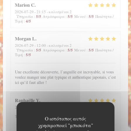
Marion
C
2026-07-29
- 21:15 - καλεσμένοι 2
5
/5
5
/5
5
/5
Υπηρεσία
:
Ατμόσφαιρα
:
Μενού
:
Ποιότητα /
4
/5
Τιμή
:
Morgan
L
2026-07-29
- 12:00 - καλεσμένοι 2
5
/5
5
/5
5
/5
Υπηρεσία
:
Ατμόσφαιρα
:
Μενού
:
Ποιότητα /
5
/5
Τιμή
:
Une excellente découverte, l’anguille est incroyable, si vous
voulez manger une plat typique et authentique japonais, c’est
ici qu’il faut aller !
Raphaëlle
Y
2026-07-28
- 20:45 - καλεσμένοι 2
5
/5
5
/5
5
/5
Υπηρεσία
:
Ατμόσφαιρα
:
Μενού
:
Ποιότητα /
4
/5
Τιμή
:
Ο ιστότοπος αυτός
χρησιμοποιεί "μπισκότα"