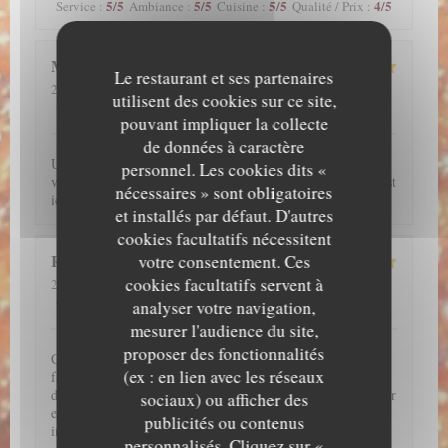
5
/5
5
/5
5
/5
4
/5
Service
:
Ambiance
:
Cuisine
:
Qualité / Prix
:
Morgan
L
Le restaurant et ses partenaires
2026-07-29
- 12:00 - Couverts 2
utilisent des cookies sur ce site,
5
/5
5
/5
5
/5
5
/5
Service
:
Ambiance
:
Cuisine
:
Qualité / Prix
:
pouvant impliquer la collecte
de données à caractère
Une excellente découverte, l’anguille est incroyable, si vous
personnel. Les cookies dits «
voulez manger une plat typique et authentique japonais, c’est
nécessaires » sont obligatoires
ici qu’il faut aller !
et installés par défaut. D'autres
cookies facultatifs nécessitent
Raphaëlle
Y
votre consentement. Ces
cookies facultatifs servent à
2026-07-28
- 20:45 - Couverts 2
5
/5
5
/5
5
/5
4
/5
Service
:
Ambiance
:
Cuisine
:
Qualité / Prix
:
analyser votre navigation,
mesurer l'audience du site,
proposer des fonctionnalités
C'est un très bon restaurant. J'adore les anguilles donc il
(ex : en lien avec les réseaux
fallait absolument que je teste ce restaurant et je ne suis pas
déçu !!! J'ai hâte d'y retourner !! Par ailleurs, j'ai pu réserver
sociaux) ou afficher des
en ligne. L'accueil et le service de l'ensemble de l'équipe est
publicités ou contenus
impeccable !!
personnalisés. Cliquez sur «