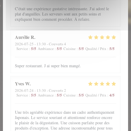
C'était une expérience gustative intéressante. J'ai adoré le
plat d'anguilles. Les serveurs sont aux petits soins et
expliquent bien comment procéder. À refaire.
Aurélie
R
2026-07-25
- 13:30 - Couverts 4
5
/5
5
/5
5
/5
5
/5
Service
:
Ambiance
:
Cuisine
:
Qualité / Prix
:
Super restaurant. J ai super bien mangé.
Yves
W
2026-07-24
- 13:30 - Couverts 2
5
/5
5
/5
5
/5
4
/5
Service
:
Ambiance
:
Cuisine
:
Qualité / Prix
:
Une très agréable expérience dans un cadre authentiquement
Japonais. Le service souriant et attentionné renforce encore
le plaisir de la dégustation. Une cuisson parfaite pour des
produits d'exception. Une adresse incontournable pour tous