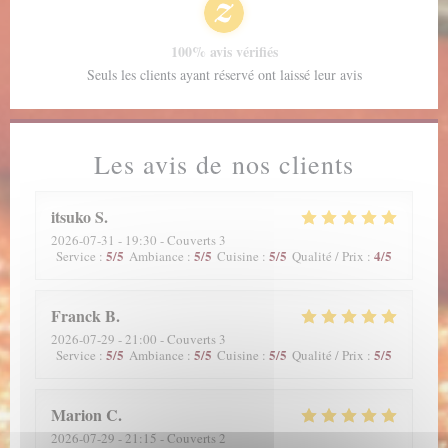
100% avis vérifiés
Seuls les clients ayant réservé ont laissé leur avis
Les avis de nos clients
itsuko
S
2026-07-31
- 19:30 - Couverts 3
5
/5
5
/5
5
/5
4
/5
Service
:
Ambiance
:
Cuisine
:
Qualité / Prix
:
Franck
B
2026-07-29
- 21:00 - Couverts 3
5
/5
5
/5
5
/5
5
/5
Service
:
Ambiance
:
Cuisine
:
Qualité / Prix
:
Marion
C
2026-07-29
- 21:15 - Couverts 2