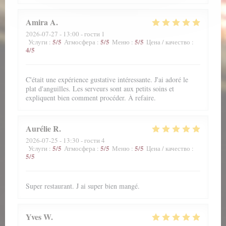
Amira
A
2026-07-27
- 13:00 - гости 1
5
/5
5
/5
5
/5
Услуги
:
Атмосфера
:
Меню
:
Цена / качество
:
4
/5
C'était une expérience gustative intéressante. J'ai adoré le
plat d'anguilles. Les serveurs sont aux petits soins et
expliquent bien comment procéder. À refaire.
Aurélie
R
2026-07-25
- 13:30 - гости 4
5
/5
5
/5
5
/5
Услуги
:
Атмосфера
:
Меню
:
Цена / качество
:
5
/5
Super restaurant. J ai super bien mangé.
Yves
W