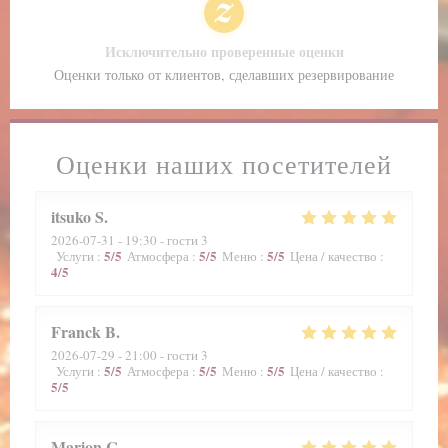
Исключительно проверенные оценки
Оценки только от клиентов, сделавших резервирование
Оценки наших посетителей
itsuko
S
2026-07-31
- 19:30 - гости 3
5
/5
5
/5
5
/5
Услуги
:
Атмосфера
:
Меню
:
Цена / качество
:
4
/5
Franck
B
2026-07-29
- 21:00 - гости 3
5
/5
5
/5
5
/5
Услуги
:
Атмосфера
:
Меню
:
Цена / качество
:
5
/5
Marion
C