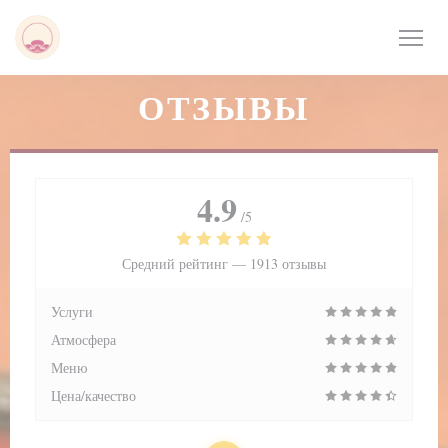
Панель управления cookies
ОТЗЫВЫ
4.9
/5
Средний рейтинг —
1913 отзывы
Услуги
Атмосфера
Меню
Цена/качество