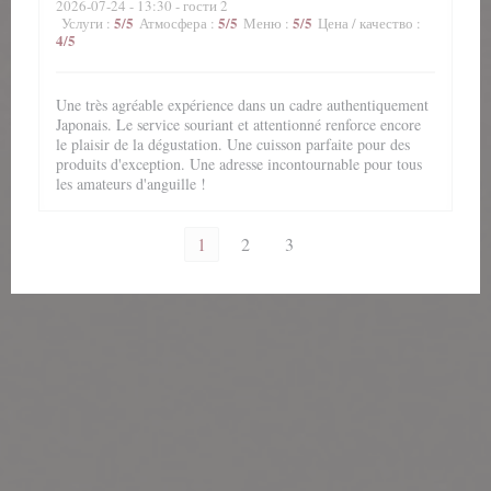
2026-07-24
- 13:30 - гости 2
5
/5
5
/5
5
/5
Услуги
:
Атмосфера
:
Меню
:
Цена / качество
:
4
/5
Une très agréable expérience dans un cadre authentiquement
Japonais. Le service souriant et attentionné renforce encore
le plaisir de la dégustation. Une cuisson parfaite pour des
produits d'exception. Une adresse incontournable pour tous
les amateurs d'anguille !
1
2
3