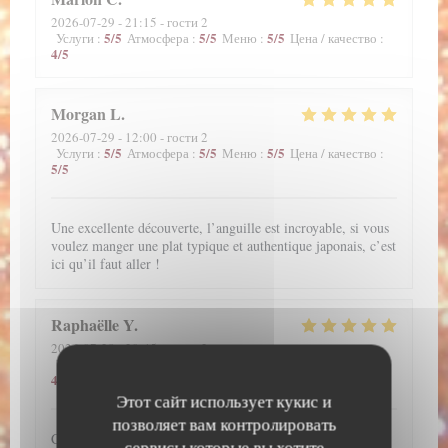
2026-07-29
- 21:15 - гости 2
5
/5
5
/5
5
/5
Услуги
:
Атмосфера
:
Меню
:
Цена / качество
:
4
/5
Morgan
L
2026-07-29
- 12:00 - гости 2
5
/5
5
/5
5
/5
Услуги
:
Атмосфера
:
Меню
:
Цена / качество
:
5
/5
Une excellente découverte, l’anguille est incroyable, si vous
voulez manger une plat typique et authentique japonais, c’est
ici qu’il faut aller !
Raphaëlle
Y
2026-07-28
- 20:45 - гости 2
5
/5
5
/5
5
/5
Услуги
:
Атмосфера
:
Меню
:
Цена / качество
:
4
/5
Этот сайт использует кукис и
позволяет вам контролировать
C'est un très bon restaurant. J'adore les anguilles donc il
сервисы которые вы хотите