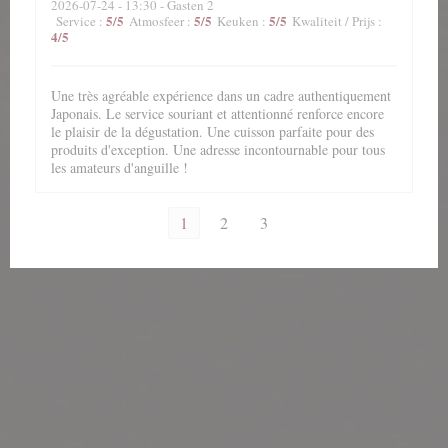
2026-07-24
- 13:30 - Gasten 2
5
/5
5
/5
5
/5
Service
:
Atmosfeer
:
Keuken
:
Kwaliteit / Prijs
:
4
/5
Une très agréable expérience dans un cadre authentiquement
Japonais. Le service souriant et attentionné renforce encore
le plaisir de la dégustation. Une cuisson parfaite pour des
produits d'exception. Une adresse incontournable pour tous
les amateurs d'anguille !
1
2
3