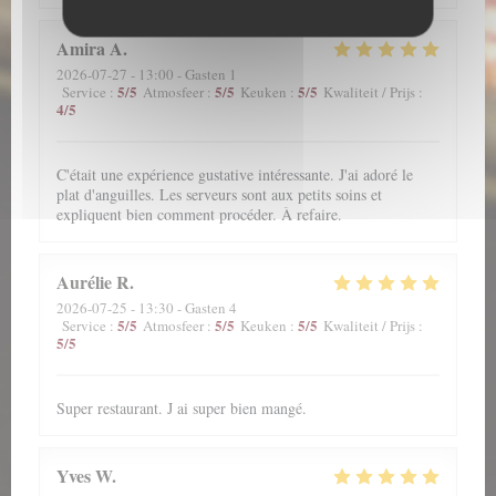
Amira
A
2026-07-27
- 13:00 - Gasten 1
5
/5
5
/5
5
/5
Service
:
Atmosfeer
:
Keuken
:
Kwaliteit / Prijs
:
4
/5
C'était une expérience gustative intéressante. J'ai adoré le
plat d'anguilles. Les serveurs sont aux petits soins et
expliquent bien comment procéder. À refaire.
Aurélie
R
2026-07-25
- 13:30 - Gasten 4
5
/5
5
/5
5
/5
Service
:
Atmosfeer
:
Keuken
:
Kwaliteit / Prijs
:
5
/5
Super restaurant. J ai super bien mangé.
Yves
W