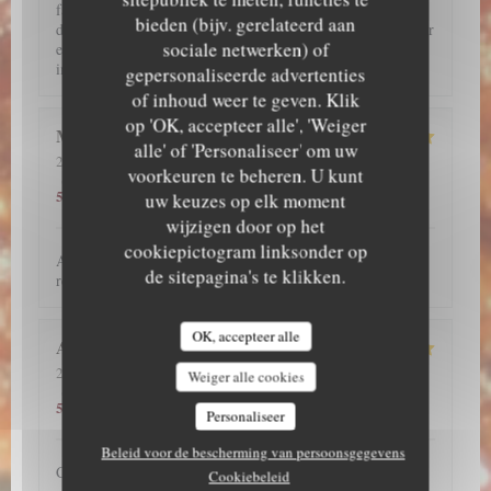
fallait absolument que je teste ce restaurant et je ne suis pas
bieden (bijv. gerelateerd aan
déçu !!! J'ai hâte d'y retourner !! Par ailleurs, j'ai pu réserver
sociale netwerken) of
en ligne. L'accueil et le service de l'ensemble de l'équipe est
impeccable !!
gepersonaliseerde advertenties
of inhoud weer te geven. Klik
op 'OK, accepteer alle', 'Weiger
Megane
A
alle' of 'Personaliseer' om uw
2026-07-28
- 19:30 - Gasten 2
voorkeuren te beheren. U kunt
5
/5
5
/5
5
/5
Service
:
Atmosfeer
:
Keuken
:
Kwaliteit / Prijs
:
5
/5
uw keuzes op elk moment
wijzigen door op het
cookiepictogram linksonder op
Accueil souriant. Service parfait. Plats excellents. Je
de sitepagina's te klikken.
recommande vivement.
OK, accepteer alle
Atsuko
K
2026-07-24
- 19:00 - Gasten 2
Weiger alle cookies
5
/5
5
/5
5
/5
Service
:
Atmosfeer
:
Keuken
:
Kwaliteit / Prijs
:
5
/5
Personaliseer
Beleid voor de bescherming van persoonsgegevens
C'est le meilleur restaurant japonais de Paris.
Cookiebeleid