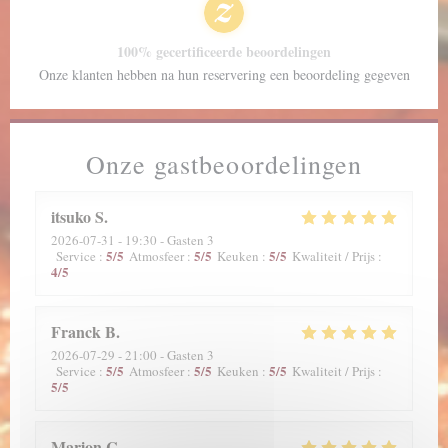
100% gecertificeerde beoordelingen
Onze klanten hebben na hun reservering een beoordeling gegeven
Onze gastbeoordelingen
itsuko
S
2026-07-31
- 19:30 - Gasten 3
5
/5
5
/5
5
/5
Service
:
Atmosfeer
:
Keuken
:
Kwaliteit / Prijs
:
4
/5
Franck
B
2026-07-29
- 21:00 - Gasten 3
5
/5
5
/5
5
/5
Service
:
Atmosfeer
:
Keuken
:
Kwaliteit / Prijs
:
5
/5
Marion
C