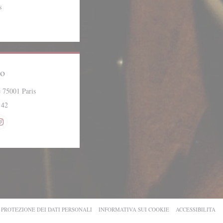
s
zo
((apre una nuova finestra))
 75001 Paris
 42
 ((apre una nuova finestra))
Instagram ((apre una nuova finestra))
OVA FINESTRA))
((APRE UNA NUOVA FINESTRA))
((APRE UNA NUOVA 
((
I PROTEZIONE DEI DATI PERSONALI
INFORMATIVA SUI COOKIE
ACCESSIBILITA