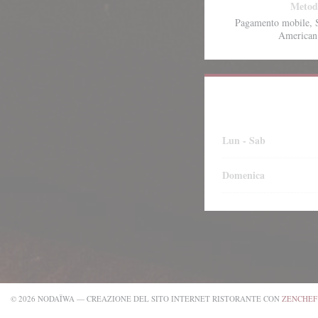
Metod
Pagamento mobile, S
American
Lun
-
Sab
Domenica
© 2026 NODAÏWA — CREAZIONE DEL SITO INTERNET RISTORANTE CON
ZENCHEF