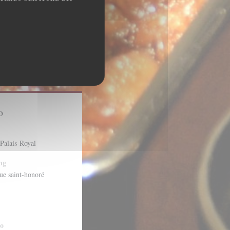
o
 Palais-Royal
ng
rue saint-honoré
o