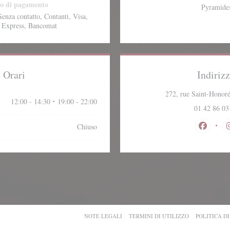
o di pagamento
Pyramide
enza contatto, Contanti, Visa,
 Express, Bancomat
Orari
Indiriz
272, rue Saint-Honoré
12:00 - 14:30
19:00 - 22:00
•
01 42 86 03
Chiuso
Facebook
((APRE UNA NUOVA FINESTRA))
((APRE UNA NUOVA FINESTRA))
((APRE UNA NU
NOTE LEGALI
TERMINI DI UTILIZZO
POLITICA D