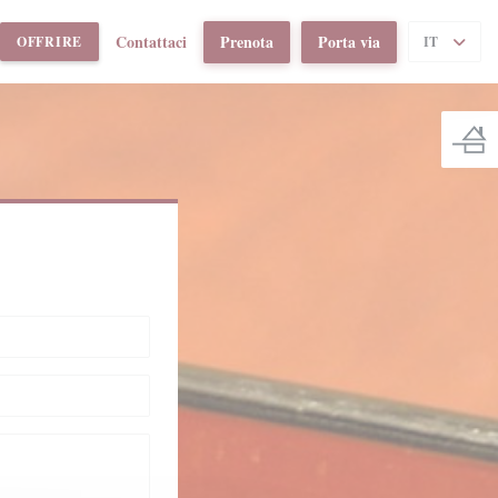
Contattaci
Prenota
Porta via
((APRE UNA NUOVA FINESTRA))
OFFRIRE
IT