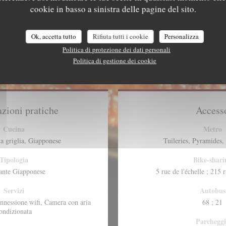
cookie in basso a sinistra delle pagine del sito.
Ok, accetta tutto
Rifiuta tutti i cookie
Personalizza
Politica di protezione dei dati personali
Politica di gestione dei cookie
zioni pratiche
Access
Cucina
Metro
la griglia, Giapponese
Tuileries, Pyramides,
Tipologia
Bike-shari
ante Giapponese
5 rue de l'échelle ; 215 
Servizi
Autobus
onnessione wifi, Camera con aria
68 ; 21
ondizionata
Parcheggi