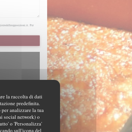
gistrodelleopposizioni.it
. Per
re la raccolta di dati
tazione predefinita.
ere dati di navigazione e
 per analizzare la tua
ai social network) o
utto' o 'Personalizza'
ccando sull'icona del