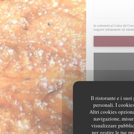
In conformità al Codice del Consu
maggiori informazioni sul trattam
Il ristorante e i suo
personali. I cookie
Per visualizzare la mapp
Altri cookies opziona
navigazione, misura
visualizzare pubblici
per gestire le tue p