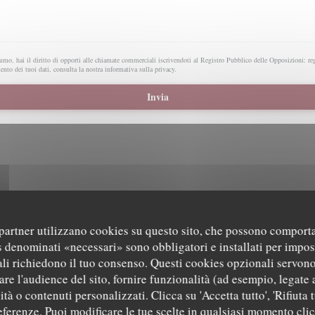
mo, hai il diritto di opporti alle chiamate commerciali iscrivendoti al Registro Pubblico delle Opposizioni:
re
ento dei tuoi dati, consulta la nostra
informativa sulla privacy
.
i partner utilizzano cookies su questo sito, che possono comporta
s denominati «necessari» sono obbligatori e installati per impos
a interattiva Waze, devi accettare i cookie di Waze Map (Google). Questi cookie possono raccogli
li richiedono il tuo consenso. Questi cookies opzionali servono
localizzazione.
Consenti
re l'audience del sito, fornire funzionalità (ad esempio, legate 
tà o contenuti personalizzati. Clicca su 'Accetta tutto', 'Rifiuta t
referenze. Puoi modificare le tue scelte in qualsiasi momento cli