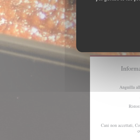
Informa
Anguilla al
Ristor
Cani non accettati, C
c