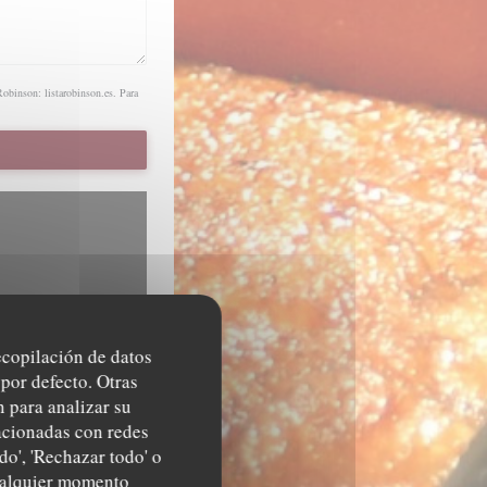
a Robinson:
listarobinson.es
. Para
recopilación de datos
por defecto. Otras
lar datos de navegación y
 para analizar su
lacionadas con redes
do', 'Rechazar todo' o
cualquier momento