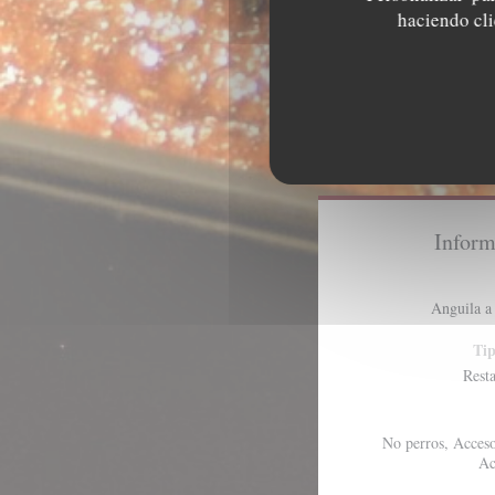
haciendo clic
Inform
Anguila a 
Tip
Rest
No perros, Acceso
Ac