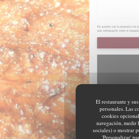
De acuerdo con la normativa de pr
más información sobre el tratamie
El restaurante y sus
personales. Las c
Para mostrar el mapa int
cookies opcional
navegación, medir l
sociales) o mostrar p
'Personalizar' p