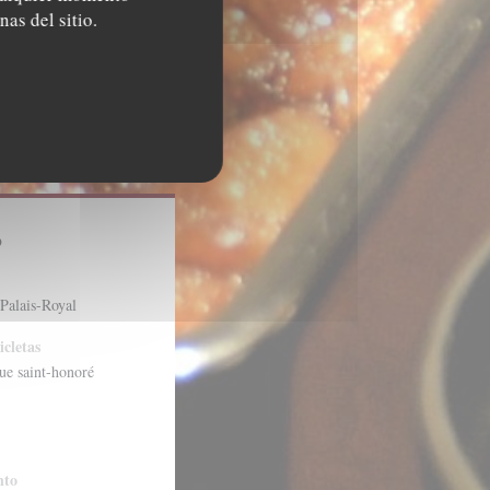
nas del sitio.
o
 Palais-Royal
icletas
rue saint-honoré
nto