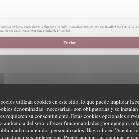
otección de datos, puede ejercer su derecho a no recibir comunicaciones comerciales inscribiéndose en la List
nto de sus datos, consulte nuestra
política de privacidad
.
 socios utilizan cookies en este sitio, lo que puede implicar la 
ookies denominadas «necesarias» son obligatorias y se instalan 
eractivo de Waze, debe aceptar las cookies de Waze Map (Google). Estas cookies pueden recopi
es requieren su consentimiento. Estas cookies opcionales sirven
ubicación.
Permitir
a audiencia del sitio, ofrecer funcionalidades (por ejemplo, re
ublicidad o contenidos personalizados. Haga clic en 'Aceptar to
ara gestionar sus preferencias. Puede cambiar sus opciones en 