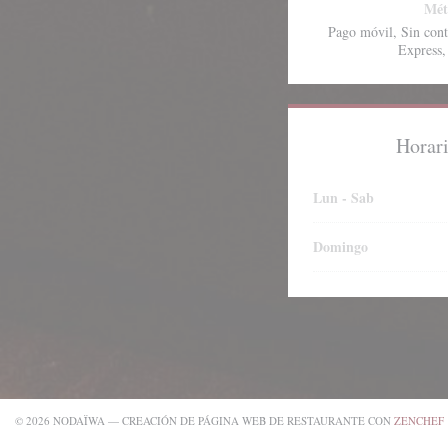
Mét
Pago móvil, Sin cont
Express,
Horari
Lun
-
Sab
Domingo
© 2026 NODAÏWA — CREACIÓN DE PÁGINA WEB DE RESTAURANTE CON
ZENCHEF