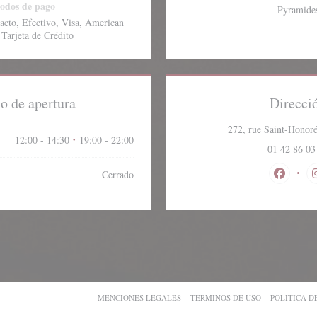
odos de pago
Pyramide
acto, Efectivo, Visa, American
 Tarjeta de Crédito
o de apertura
Direcci
272, rue Saint-Honoré
12:00 - 14:30
19:00 - 22:00
•
01 42 86 03
Cerrado
Facebook
((ABRE EN UNA NUEVA VENTANA))
((ABRE EN UNA NUEVA VENTANA))
((ABRE EN UN
MENCIONES LEGALES
TÉRMINOS DE USO
POLÍTICA D