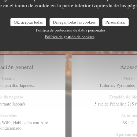
 en el icono de cookie en la parte inferior izquierda de las pági
OK, aceptar todas
Denegar todas las cookies
Personalizar
Política de protección de datos personales
Política de gestión de cookies
ación general
Acces
Cocina
Metro
la parrilla, Japonésa
Tuileries, Pyramides,
o de negocio
Estación de bic
aurante Japonés
5 rue de l'échelle ; 215 
Servicios
Autobús
 WiFi, Habitación con Aire
68 ; 21
ondicionado
Aparcamie