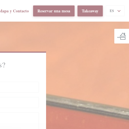
Mapa y Contacto
Reservar una mesa
Takeaway
RE EN UNA NUEVA VENTANA))
ES
s?