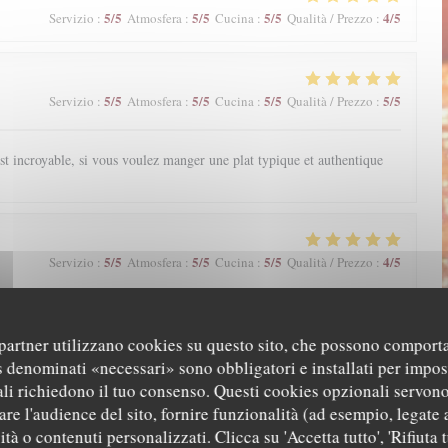
5
/5
5
/5
5
/5
4
/5
Servizio
:
Atmosfera
:
Cucina
:
Qualità / Prezzo
:
5
/5
5
/5
5
/5
5
/5
Servizio
:
Atmosfera
:
Cucina
:
Qualità / Prezzo
:
st incroyable, si vous voulez manger une plat typique et authentique
5
/5
5
/5
5
/5
4
/5
Servizio
:
Atmosfera
:
Cucina
:
Qualità / Prezzo
:
 anguilles donc il fallait absolument que je teste ce restaurant et je ne
 !! Par ailleurs, j'ai pu réserver en ligne. L'accueil et le service de
i partner utilizzano cookies su questo sito, che possono comporta
!
s denominati «necessari» sono obbligatori e installati per impos
li richiedono il tuo consenso. Questi cookies opzionali servono
re l'audience del sito, fornire funzionalità (ad esempio, legate 
tà o contenuti personalizzati. Clicca su 'Accetta tutto', 'Rifiuta t
5
/5
5
/5
5
/5
5
/5
Servizio
:
Atmosfera
:
Cucina
:
Qualità / Prezzo
: