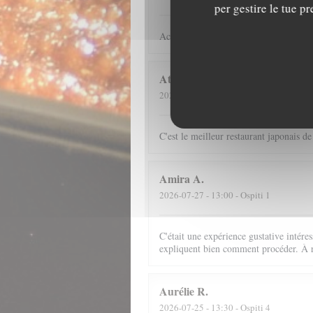
per gestire le tue p
Accueil souriant. Service parfait. Pla
Atsuko
K
2026-07-24
- 19:00 - Ospiti 2
C'est le meilleur restaurant japonais de
Amira
A
2026-07-27
- 13:00 - Ospiti 1
C'était une expérience gustative intéress
expliquent bien comment procéder. À r
Aurélie
R
2026-07-25
- 13:30 - Ospiti 4