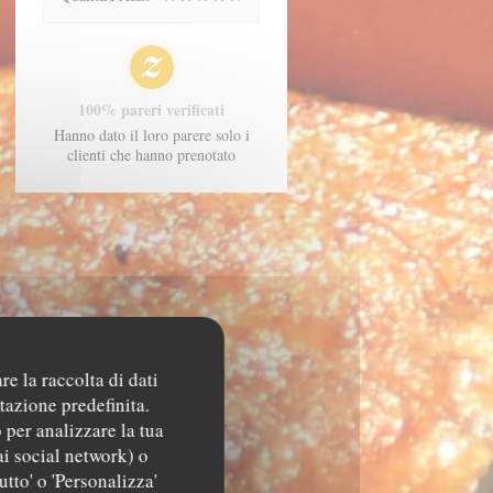
100% pareri verificati
Hanno dato il loro parere solo i
clienti che hanno prenotato
re la raccolta di dati
tazione predefinita.
 per analizzare la tua
ai social network) o
utto' o 'Personalizza'