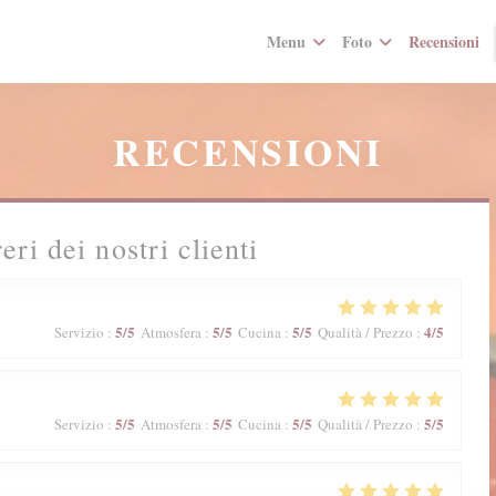
Menu
Foto
Recensioni
RECENSIONI
reri dei nostri clienti
5
/5
5
/5
5
/5
4
/5
Servizio
:
Atmosfera
:
Cucina
:
Qualità / Prezzo
:
5
/5
5
/5
5
/5
5
/5
Servizio
:
Atmosfera
:
Cucina
:
Qualità / Prezzo
: