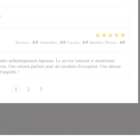
é.
5
/5
5
/5
5
/5
4
/5
Servizio
:
Atmosfera
:
Cucina
:
Qualità / Prezzo
:
adre authentiquement Japonais. Le service souriant et attentionné
ation. Une cuisson parfaite pour des produits d'exception. Une adresse
'anguille !
1
2
3