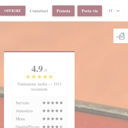
Contattaci
Prenota
Porta via
((APRE UNA NUOVA FINESTRA))
OFFRIRE
IT
4.9
/5
Valutazione media —
1913
recensioni
Servizio
Atmosfera
Menu
Qualità/Prezzo