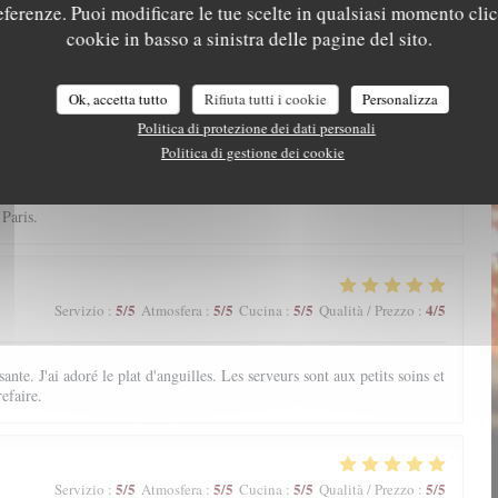
referenze. Puoi modificare le tue scelte in qualsiasi momento cli
cookie in basso a sinistra delle pagine del sito.
ts excellents. Je recommande vivement.
Ok, accetta tutto
Rifiuta tutti i cookie
Personalizza
Politica di protezione dei dati personali
5
/5
5
/5
5
/5
5
/5
Servizio
:
Atmosfera
:
Cucina
:
Qualità / Prezzo
:
Politica di gestione dei cookie
 Paris.
5
/5
5
/5
5
/5
4
/5
Servizio
:
Atmosfera
:
Cucina
:
Qualità / Prezzo
:
ante. J'ai adoré le plat d'anguilles. Les serveurs sont aux petits soins et
efaire.
5
/5
5
/5
5
/5
5
/5
Servizio
:
Atmosfera
:
Cucina
:
Qualità / Prezzo
: