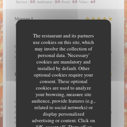
5
/5
5
/5
5
/5
4
/5
Service
:
Ambiance
:
Food
:
Value
:
Morgan
L
2026-07-29
- 12:00 - Guests 2
5
/5
5
/5
5
/5
5
/5
Service
:
Ambiance
:
Food
:
Value
:
The restaurant and its partners
use cookies on this site, which
Une excellente découverte, l’anguille est incroyable, si vous
may involve the collection of
voulez manger une plat typique et authentique japonais, c’est
personal data. 'Necessary'
ici qu’il faut aller !
cookies are mandatory and
installed by default. Other
Raphaëlle
Y
optional cookies require your
consent. These optional
2026-07-28
- 20:45 - Guests 2
5
/5
5
/5
5
/5
4
/5
Service
:
Ambiance
:
Food
:
Value
:
cookies are used to analyze
your browsing, measure site
audience, provide features (e.g.,
C'est un très bon restaurant. J'adore les anguilles donc il
related to social networks) or
fallait absolument que je teste ce restaurant et je ne suis pas
déçu !!! J'ai hâte d'y retourner !! Par ailleurs, j'ai pu réserver
display personalized
en ligne. L'accueil et le service de l'ensemble de l'équipe est
advertising or content. Click on
impeccable !!
'OK, accept all', 'Deny all' or