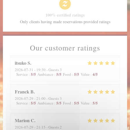
100% certified ratings
Only clients having made reservations provided ratings
Our customer ratings
itsuko
S
2026-07-31
- 19:30 - Guests 3
5
/5
5
/5
5
/5
4
/5
Service
:
Ambiance
:
Food
:
Value
:
Franck
B
2026-07-29
- 21:00 - Guests 3
5
/5
5
/5
5
/5
5
/5
Service
:
Ambiance
:
Food
:
Value
:
Marion
C
2026-07-29
- 21:15 - Guests 2