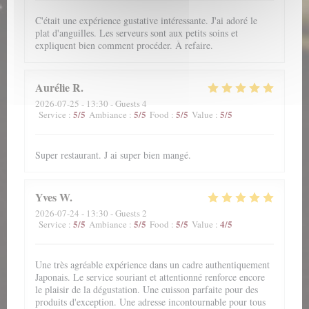
C'était une expérience gustative intéressante. J'ai adoré le
plat d'anguilles. Les serveurs sont aux petits soins et
expliquent bien comment procéder. À refaire.
Aurélie
R
2026-07-25
- 13:30 - Guests 4
5
/5
5
/5
5
/5
5
/5
Service
:
Ambiance
:
Food
:
Value
:
Super restaurant. J ai super bien mangé.
Yves
W
2026-07-24
- 13:30 - Guests 2
5
/5
5
/5
5
/5
4
/5
Service
:
Ambiance
:
Food
:
Value
:
Une très agréable expérience dans un cadre authentiquement
Japonais. Le service souriant et attentionné renforce encore
le plaisir de la dégustation. Une cuisson parfaite pour des
produits d'exception. Une adresse incontournable pour tous