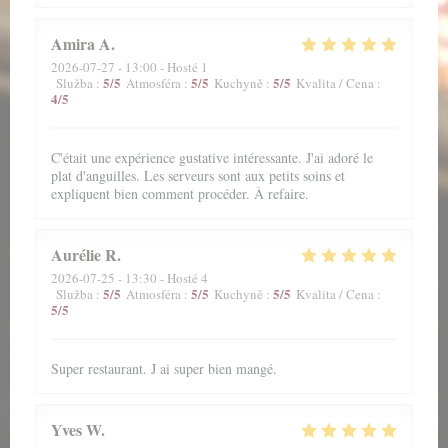
Amira
A
2026-07-27
- 13:00 - Hosté 1
5
/5
5
/5
5
/5
Služba
:
Atmosféra
:
Kuchyně
:
Kvalita / Cena
:
4
/5
C'était une expérience gustative intéressante. J'ai adoré le
plat d'anguilles. Les serveurs sont aux petits soins et
expliquent bien comment procéder. À refaire.
Aurélie
R
2026-07-25
- 13:30 - Hosté 4
5
/5
5
/5
5
/5
Služba
:
Atmosféra
:
Kuchyně
:
Kvalita / Cena
:
5
/5
Super restaurant. J ai super bien mangé.
Yves
W