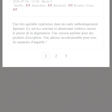
2026-07-24
- 13:30 - Hosté 2
5
/5
5
/5
5
/5
Služba
:
Atmosféra
:
Kuchyně
:
Kvalita / Cena
:
4
/5
Une très agréable expérience dans un cadre authentiquement
Japonais. Le service souriant et attentionné renforce encore
le plaisir de la dégustation. Une cuisson parfaite pour des
produits d'exception. Une adresse incontournable pour tous
les amateurs d'anguille !
1
2
3