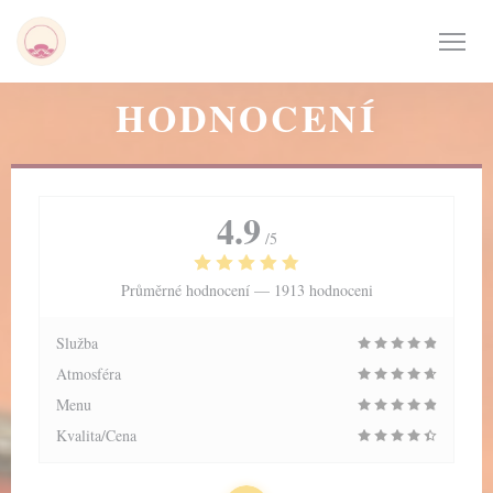
Panel pro správu cookies
HODNOCENÍ
4.9
/5
Průměrné hodnocení —
1913 hodnoceni
Služba
Atmosféra
Menu
Kvalita/Cena