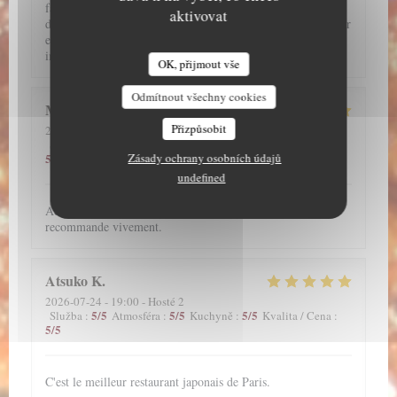
fallait absolument que je teste ce restaurant et je ne suis pas
aktivovat
déçu !!! J'ai hâte d'y retourner !! Par ailleurs, j'ai pu réserver
en ligne. L'accueil et le service de l'ensemble de l'équipe est
impeccable !!
OK, přijmout vše
Odmítnout všechny cookies
Megane
A
Přizpůsobit
2026-07-28
- 19:30 - Hosté 2
5
/5
5
/5
5
/5
Služba
:
Atmosféra
:
Kuchyně
:
Kvalita / Cena
:
Zásady ochrany osobních údajů
5
/5
undefined
Accueil souriant. Service parfait. Plats excellents. Je
recommande vivement.
Atsuko
K
2026-07-24
- 19:00 - Hosté 2
5
/5
5
/5
5
/5
Služba
:
Atmosféra
:
Kuchyně
:
Kvalita / Cena
:
5
/5
C'est le meilleur restaurant japonais de Paris.