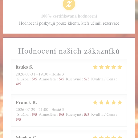
100% certifikovaná hodnocení
Hodnocení poskytují pouze klienti, kteří učinili rezervace
Hodnocení našich zákazníků
itsuko
S
2026-07-31
- 19:30 - Hosté 3
5
/5
5
/5
5
/5
Služba
:
Atmosféra
:
Kuchyně
:
Kvalita / Cena
:
4
/5
Franck
B
2026-07-29
- 21:00 - Hosté 3
5
/5
5
/5
5
/5
Služba
:
Atmosféra
:
Kuchyně
:
Kvalita / Cena
:
5
/5
Marion
C