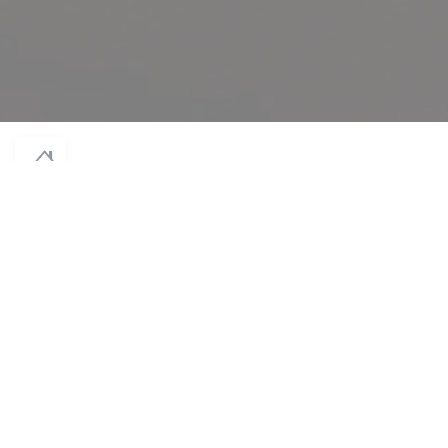
© 2026 NODAÏWA — WEBOVÉ STRÁNKY RESTAURACE BYLY VYTVOŘENY
((OTEVŘE SE V NOVÉM OKNĚ))
ZENCHEF
((OTEVŘE SE V NOVÉM OKN
ODMÍTNUTÍ ODPOVĚDNOSTI
((OTEVŘE SE V NOVÉM OKNĚ))
PODMÍNKY POUŽITÍ
((OTEVŘE SE V NOVÉM
ZÁSADY OCHRANY OSOBNÍCH ÚDAJŮ
((OTEVŘE SE V NOVÉM OKN
POLITIKA OHLEDNĚ COOKIES
((OTEVŘE SE V NOVÉM OKNĚ))
PRISTUPNOST