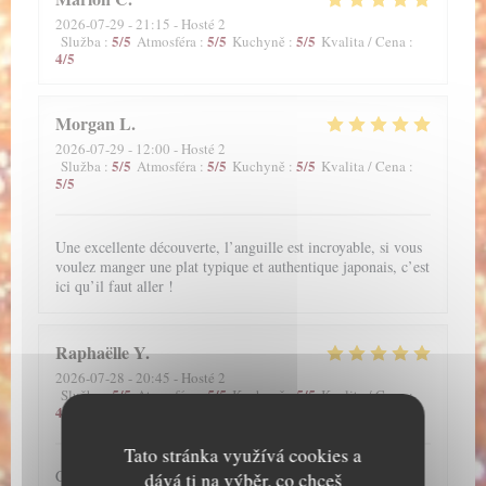
2026-07-29
- 21:15 - Hosté 2
5
/5
5
/5
5
/5
Služba
:
Atmosféra
:
Kuchyně
:
Kvalita / Cena
:
4
/5
Morgan
L
2026-07-29
- 12:00 - Hosté 2
5
/5
5
/5
5
/5
Služba
:
Atmosféra
:
Kuchyně
:
Kvalita / Cena
:
5
/5
Une excellente découverte, l’anguille est incroyable, si vous
voulez manger une plat typique et authentique japonais, c’est
ici qu’il faut aller !
Raphaëlle
Y
2026-07-28
- 20:45 - Hosté 2
5
/5
5
/5
5
/5
Služba
:
Atmosféra
:
Kuchyně
:
Kvalita / Cena
:
4
/5
Tato stránka využívá cookies a
C'est un très bon restaurant. J'adore les anguilles donc il
dává ti na výběr, co chceš