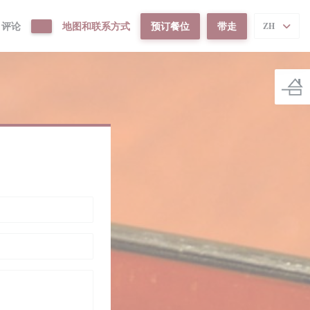
评论
地图和联系方式
预订餐位
带走
ZH
((在新窗口中打开))