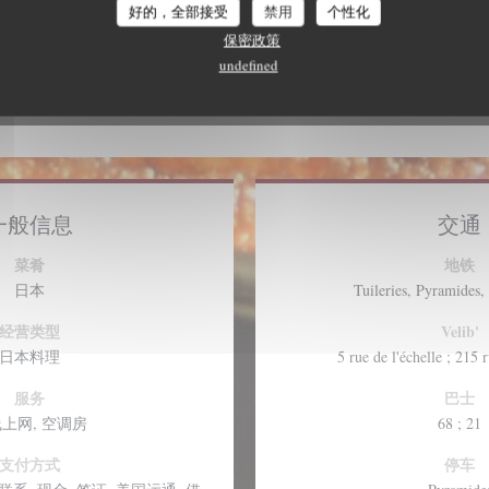
好的，全部接受
禁用
个性化
保密政策
undefined
一般信息
交通
菜肴
地铁
日本
Tuileries, Pyramides,
经营类型
Velib'
日本料理
5 rue de l'échelle ; 215 
服务
巴士
上网, 空调房
68 ; 21
支付方式
停车