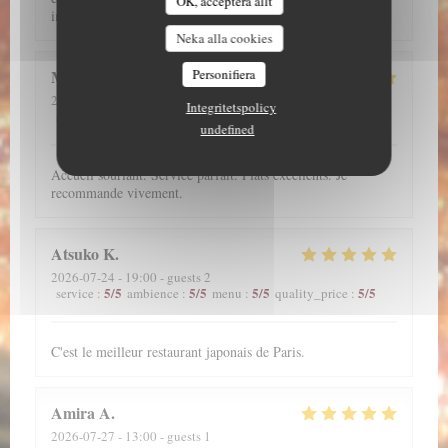
OK, acceptera allt
impeccable !!
Neka alla cookies
Megane
A
Personifiera
2026-07-28
- 19:30 - guests 2
Integritetspolicy
5
/5
5
/5
5
/5
5
/5
service
:
ambience
:
menu
:
quality_price
:
undefined
Accueil souriant. Service parfait. Plats excellents. Je
recommande vivement.
Atsuko
K
2026-07-24
- 19:00 - guests 2
5
/5
5
/5
5
/5
5
/5
service
:
ambience
:
menu
:
quality_price
:
C'est le meilleur restaurant japonais de Paris.
Amira
A
2026-07-27
- 13:00 - guests 1