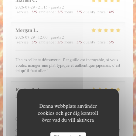
2026-07-29
- 21:15 - guests 2
5
/5
5
/5
5
/5
4
/5
service
:
ambience
:
menu
:
quality_price
:
Morgan
L
2026-07-29
- 12:00 - guests 2
5
/5
5
/5
5
/5
5
/5
service
:
ambience
:
menu
:
quality_price
:
Une excellente découverte, l’anguille est incroyable, si vous
voulez manger une plat typique et authentique japonais, c’est
ici qu’il faut aller !
Raphaëlle
Y
2026-07-28
- 20:45 - guests 2
5
/5
5
/5
5
/5
4
/5
service
:
ambience
:
menu
:
quality_price
:
Denna webbplats använder
cookies och ger dig kontroll
C'est un très bon restaurant. J'adore les anguilles donc il
över vad du vill aktivera
fallait absolument que je teste ce restaurant et je ne suis pas
déçu !!! J'ai hâte d'y retourner !! Par ailleurs, j'ai pu réserver
en ligne. L'accueil et le service de l'ensemble de l'équipe est