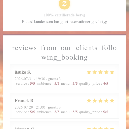
100% certifierade betyg
Endast kunder som har gjort reservationer gav betyg
reviews_from_our_clients_follo
wing_booking
itsuko
S
2026-07-31
- 19:30 - guests 3
5
/5
5
/5
5
/5
4
/5
service
:
ambience
:
menu
:
quality_price
:
Franck
B
2026-07-29
- 21:00 - guests 3
5
/5
5
/5
5
/5
5
/5
service
:
ambience
:
menu
:
quality_price
:
Marion
C