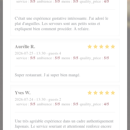
5
/5
5
/5
5
/5
4
/5
service
:
ambience
:
menu
:
quality_price
:
C'était une expérience gustative intéressante. J'ai adoré le
plat d'anguilles. Les serveurs sont aux petits soins et
expliquent bien comment procéder. À refaire.
Aurélie
R
2026-07-25
- 13:30 - guests 4
5
/5
5
/5
5
/5
5
/5
service
:
ambience
:
menu
:
quality_price
:
Super restaurant. J ai super bien mangé.
Yves
W
2026-07-24
- 13:30 - guests 2
5
/5
5
/5
5
/5
4
/5
service
:
ambience
:
menu
:
quality_price
:
Une très agréable expérience dans un cadre authentiquement
Japonais. Le service souriant et attentionné renforce encore