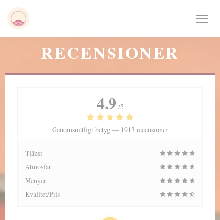
Cookie- hanteringspanel
RECENSIONER
4.9
/5
Genomsnittligt betyg —
1913 recensioner
Tjänst
Atmosfär
Menyer
Kvalitet/Pris