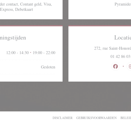
er contact, Contant geld, Visa,
Pyramide
Express, Debetkaart
ningstijden
Locati
272, rue Saint-Honoré
12:00 - 14:30
19:00 - 22:00
•
01 42 86 03
Gesloten
Facebook
IN EEN NIEUW VENSTER))
((OPENT IN EEN NIEUW VENSTER))
((OPENT 
DISCLAIMER
GEBRUIKSVOORWAARDEN
BELEI