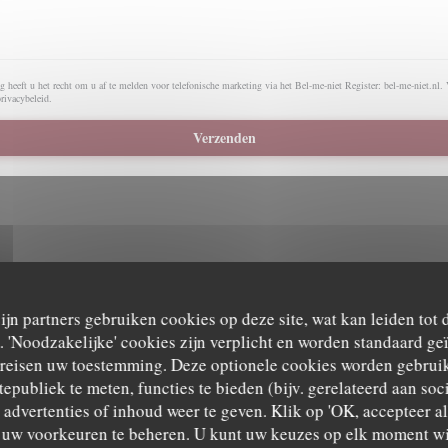
 heeft u het recht om u af te melden voor telefonische marketing via het Bel-me-niet Register:
bel-me-niet.nl
.
privacybeleid
.
zijn partners gebruiken cookies op deze site, wat kan leiden tot
'Noodzakelijke' cookies zijn verplicht en worden standaard ge
ereisen uw toestemming. Deze optionele cookies worden gebruik
kaart weer te geven, moet u Waze Map (Google) cookies accepteren. Deze cookies kunnen navi
verzamelen.
Toestaan
tepubliek te meten, functies te bieden (bijv. gerelateerd aan so
advertenties of inhoud weer te geven. Klik op 'OK, accepteer alle
m uw voorkeuren te beheren. U kunt uw keuzes op elk moment wi