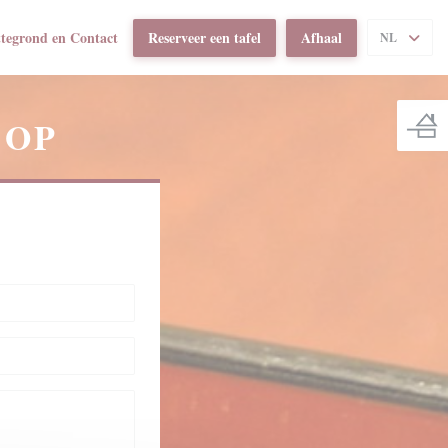
ttegrond en Contact
Reserveer een tafel
Afhaal
NL
 IN EEN NIEUW VENSTER))
 OP