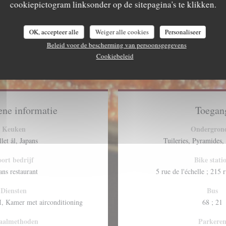
cookiepictogram linksonder op de sitepagina's te klikken.
OK, accepteer alle
Weiger alle cookies
Personaliseer
Beleid voor de bescherming van persoonsgegevens
Cookiebeleid
ne informatie
Toegan
Keuken
Ondergron
llet ål, Japans
Tuileries, Pyramides,
ort bedrijf
Bike stati
ans restaurant
5 rue de l'échelle ; 215 
Diensten
Bus
, Kamer met airconditioning
68 ; 21
aalmethoden
Parkere