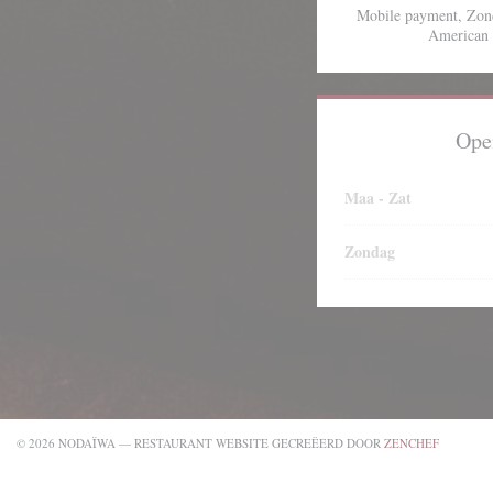
Mobile payment, Zond
American 
Ope
Maa
-
Zat
Zondag
((OPENT 
© 2026 NODAÏWA — RESTAURANT WEBSITE GECREËERD DOOR
ZENCHEF