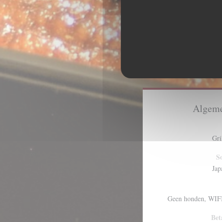
Algeme
Gri
So
Jap
Geen honden, WIFI
Bet