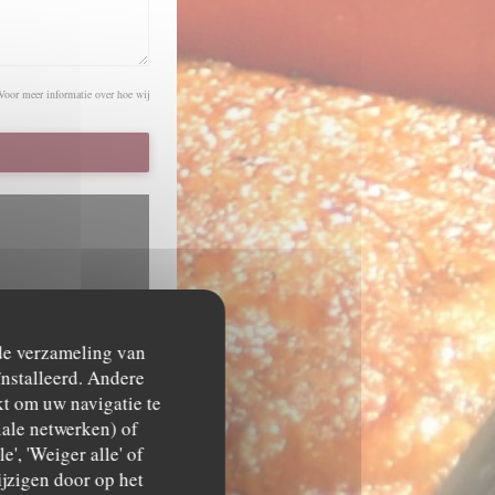
 Voor meer informatie over hoe wij
 de verzameling van
ïnstalleerd. Andere
t om uw navigatie te
gatie- en locatiegegevens
ciale netwerken) of
', 'Weiger alle' of
jzigen door op het