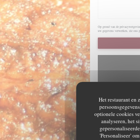
Op grond van de privacywetgeving
uw gegevens verwerken, zie ons
Het restaurant en 
persoonsgegevens. 
optionele cookies v
Om de interactieve Waze-
analyseren, het si
gepersonaliseerde 
'Personaliseer' o