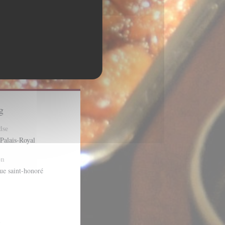
g
dse
 Palais-Royal
on
rue saint-honoré
n