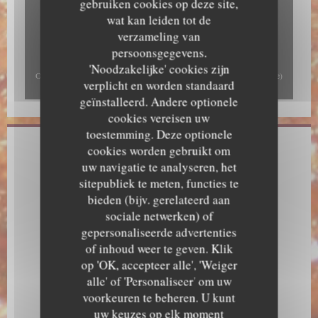
gebruiken cookies op deze site,
wat kan leiden tot de
verzameling van
persoonsgegevens.
'Noodzakelijke' cookies zijn
Om de interactieve Waze-kaart weer te geven, moet u Waze Map (Google)
verplicht en worden standaard
cookies accepteren. Deze cookies kunnen navigatie- en locatiegegevens
geïnstalleerd. Andere optionele
verzamelen.
Toestaan
cookies vereisen uw
toestemming. Deze optionele
cookies worden gebruikt om
Algemene informatie
uw navigatie te analyseren, het
Keuken
sitepubliek te meten, functies te
Grillet ål, Japans
bieden (bijv. gerelateerd aan
sociale netwerken) of
Soort bedrijf
gepersonaliseerde advertenties
Japans restaurant
of inhoud weer te geven. Klik
op 'OK, accepteer alle', 'Weiger
Diensten
alle' of 'Personaliseer' om uw
Geen honden, WIFI, Kamer met airconditioning
voorkeuren te beheren. U kunt
Betaalmethoden
uw keuzes op elk moment