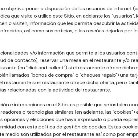
mo objetivo poner a disposición de los usuarios de Internet (e
ídica que visite o utilice este Sitio, en adelante los "usuarios", 
licen o visiten, información que les permita descubrir la activi
ofrecidos, así como sus noticias, o las reseñas dejadas por lo
cionalidades y/o información que permite a los usuarios cont
tud de contacto), reservar una mesa en el restaurante y/o rea
taurante (en "click and collect") si el restaurante ofrece dicho
ién llamados "bonos de compra" o "cheques regalo") una tarj
 restaurante si el restaurante ofrece dicha oferta, pero tam
ias relacionadas con la actividad del restaurante.
ón e interacciones en el Sitio, es posible que se instalen coo
treadores o tecnologías similares (en adelante, las "cookies")
 las opciones y elecciones que haya expresado o pueda expres
idad con esta política de gestión de cookies. Estas cookie
te medio son utilizados por el restaurante así como por emp