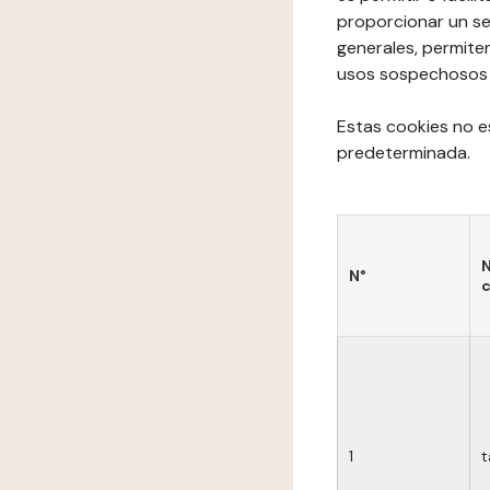
proporcionar un se
generales, permite
usos sospechosos de
Estas cookies no e
predeterminada.
N
N°
c
1
t