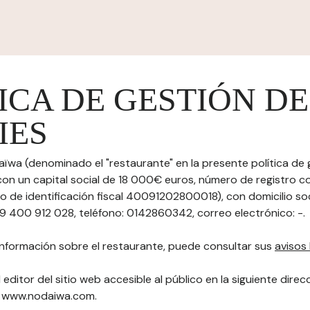
ICA DE GESTIÓN DE
IES
aïwa (denominado el "restaurante" en la presente política de 
 con un capital social de 18 000€ euros, número de registro c
 de identificación fiscal 40091202800018), con domicilio soci
19 400 912 028, teléfono: 0142860342, correo electrónico: -.
nformación sobre el restaurante, puede consultar sus
avisos 
 editor del sitio web accesible al público en la siguiente direc
"): www.nodaiwa.com.