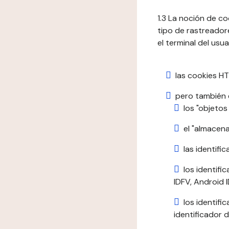
1.3 La noción de c
tipo de rastreadore
el terminal del usua
las cookies HT
pero también e
los "objetos
el "almacen
las identific
los identifi
IDFV, Android ID
los identif
identificador d