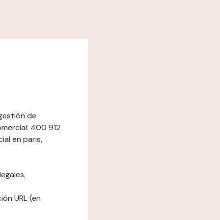
gestión de
omercial: 400 912
al en paris,
legales
.
ción URL (en