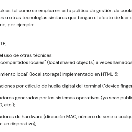
ookies tal como se emplea en esta política de gestión de coo
s u otras tecnologías similares que tengan el efecto de leer 
rio, por ejemplo:
TP;
l uso de otras técnicas:
 compartidos locales" (local shared objects) a veces llamados 
amiento local" (local storage) implementado en HTML 5;
aciones por cálculo de huella digital del terminal ("device finger
cadores generados por los sistemas operativos (ya sean publici
, etc.);
icadores de hardware (dirección MAC, número de serie o cualqu
e un dispositivo);