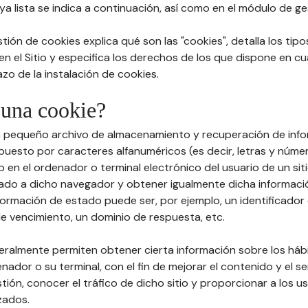
a lista se indica a continuación, así como en el módulo de ge
stión de cookies explica qué son las "cookies", detalla los tip
 en el Sitio y especifica los derechos de los que dispone en cu
zo de la instalación de cookies.
 una cookie?
un pequeño archivo de almacenamiento y recuperación de info
esto por caracteres alfanuméricos (es decir, letras y núme
 en el ordenador o terminal electrónico del usuario de un sit
ado a dicho navegador y obtener igualmente dicha informaci
formación de estado puede ser, por ejemplo, un identificador 
de vencimiento, un dominio de respuesta, etc.
neralmente permiten obtener cierta información sobre los há
enador o su terminal, con el fin de mejorar el contenido y el se
stión, conocer el tráfico de dicho sitio y proporcionar a los u
zados.