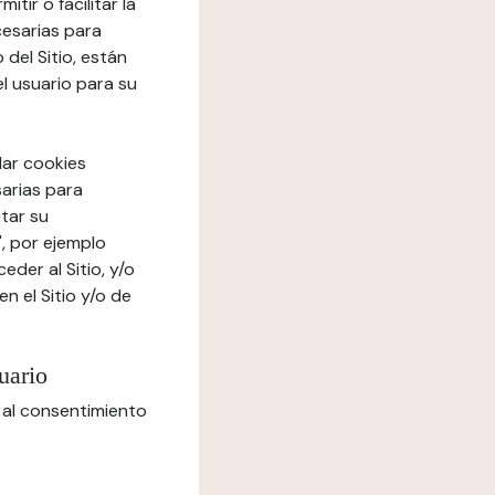
tir o facilitar la
cesarias para
del Sitio, están
el usuario para su
lar cookies
sarias para
itar su
", por ejemplo
der al Sitio, y/o
n el Sitio y/o de
uario
 al consentimiento