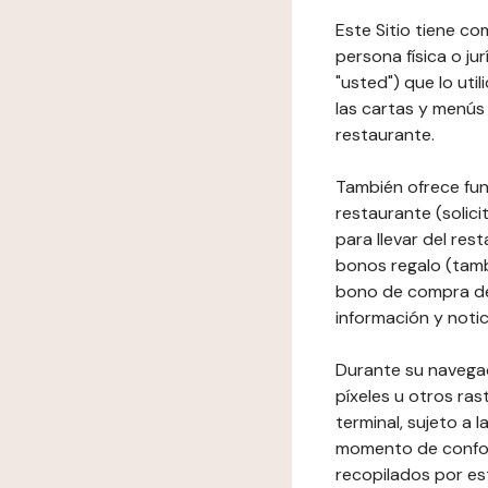
Este Sitio tiene co
persona física o jur
"usted") que lo uti
las cartas y menús 
restaurante.
También ofrece fun
restaurante (solici
para llevar del res
bonos regalo (tamb
bono de compra del
información y notic
Durante su navegaci
píxeles u otros ras
terminal, sujeto a
momento de conform
recopilados por es