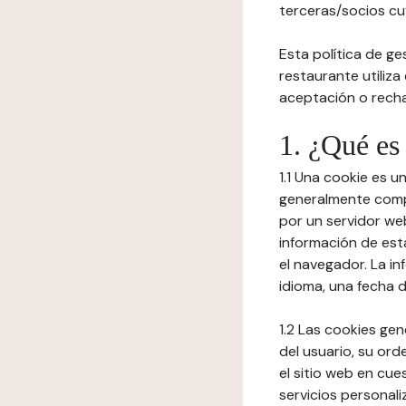
terceras/socios cuy
Esta política de ge
restaurante utiliza
aceptación o recha
1. ¿Qué es
1.1 Una cookie es 
generalmente compu
por un servidor web
información de est
el navegador. La in
idioma, una fecha 
1.2 Las cookies ge
del usuario, su ord
el sitio web en cue
servicios personali