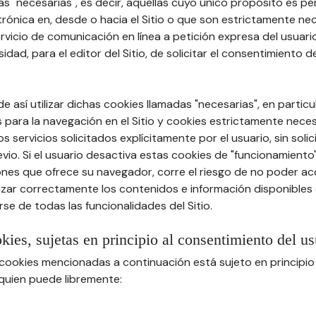
s "necesarias", es decir, aquellas cuyo único propósito es permi
rónica en, desde o hacia el Sitio o que son estrictamente ne
vicio de comunicación en línea a petición expresa del usuario 
idad, para el editor del Sitio, de solicitar el consentimiento d
e así utilizar dichas cookies llamadas "necesarias", en particu
 para la navegación en el Sitio y cookies estrictamente nece
s servicios solicitados explícitamente por el usuario, sin solic
io. Si el usuario desactiva estas cookies de "funcionamiento
nes que ofrece su navegador, corre el riesgo de no poder acce
lizar correctamente los contenidos e información disponibles e
se de todas las funcionalidades del Sitio.
okies, sujetas en principio al consentimiento del us
s cookies mencionadas a continuación está sujeto en principio
 quien puede libremente: