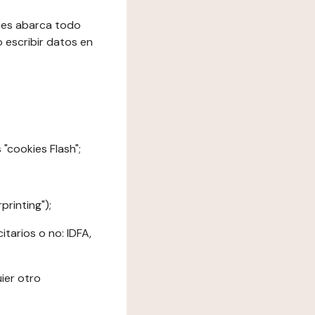
kies abarca todo
o escribir datos en
"cookies Flash";
printing");
tarios o no: IDFA,
ier otro