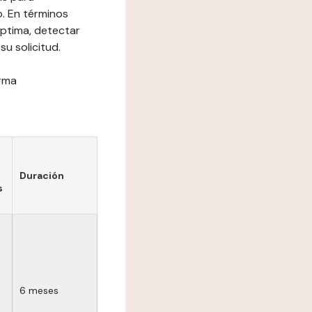
o. En términos
óptima, detectar
su solicitud.
orma
Duración
s
6 meses