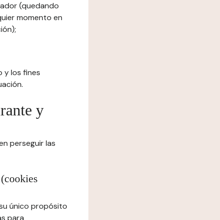
egador (quedando
lquier momento en
ión);
 y los fines
uación.
urante y
en perseguir las
 (cookies
 su único propósito
as para