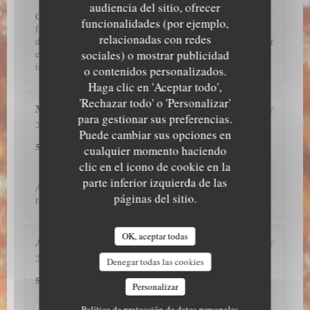
audiencia del sitio, ofrecer
C'est un très bon restaurant. J'adore les anguilles donc il
funcionalidades (por ejemplo,
fallait absolument que je teste ce restaurant et je ne suis pas
relacionadas con redes
déçu !!! J'ai hâte d'y retourner !! Par ailleurs, j'ai pu réserver
en ligne. L'accueil et le service de l'ensemble de l'équipe est
sociales) o mostrar publicidad
impeccable !!
o contenidos personalizados.
Haga clic en 'Aceptar todo',
'Rechazar todo' o 'Personalizar'
Megane
A
para gestionar sus preferencias.
2026-07-28
- 19:30 - Invitados 2
Puede cambiar sus opciones en
5
/5
5
/5
5
/5
Servicio
:
Ambiente
:
Menú
:
Calidad / Precio
:
5
/5
cualquier momento haciendo
clic en el icono de cookie en la
parte inferior izquierda de las
Accueil souriant. Service parfait. Plats excellents. Je
páginas del sitio.
recommande vivement.
OK, aceptar todas
Atsuko
K
2026-07-24
- 19:00 - Invitados 2
Denegar todas las cookies
5
/5
5
/5
5
/5
Servicio
:
Ambiente
:
Menú
:
Calidad / Precio
:
5
/5
Personalizar
Política de protección de datos personales