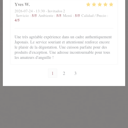
Yves
W
2026-07-24
- 13:30 - Invitados 2
5
/5
5
/5
5
/5
Servicio
:
Ambiente
:
Menú
:
Calidad / Precio
:
4
/5
Une très agréable expérience dans un cadre authentiquement
Japonais. Le service souriant et attentionné renforce encore
le plaisir de la dégustation. Une cuisson parfaite pour des
produits d'exception. Une adresse incontournable pour tous
les amateurs d'anguille !
1
2
3