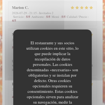
Marion
C
2026-07-29
- 21:15 - Invitados 2
5
/5
5
/5
5
/5
Servicio
:
Ambiente
:
Menú
:
Calidad / Precio
:
4
/5
Morgan
L
2026-07-29
- 12:00 - Invitados 2
El restaurante y sus socios
5
/5
5
/5
5
/5
Servicio
:
Ambiente
:
Menú
:
Calidad / Precio
:
5
/5
utilizan cookies en este sitio, lo
que puede implicar la
recopilación de datos
Une excellente découverte, l’anguille est incroyable, si vous
personales. Las cookies
voulez manger une plat typique et authentique japonais, c’est
denominadas «necesarias» son
ici qu’il faut aller !
obligatorias y se instalan por
defecto. Otras cookies
Raphaëlle
Y
opcionales requieren su
2026-07-28
- 20:45 - Invitados 2
consentimiento. Estas cookies
5
/5
5
/5
5
/5
Servicio
:
Ambiente
:
Menú
:
Calidad / Precio
:
opcionales sirven para analizar
4
/5
su navegación, medir la