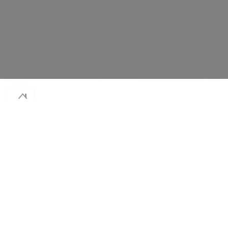
© 2026 NODAÏWA — CREACIÓN DE PÁGINA WEB DE RESTAURANTE CON
((ABRE EN UNA NUEVA VENTANA))
ZENCHEF
((ABRE EN UNA NUEVA VENTA
MENCIONES LEGALES
((ABRE EN UNA NUEVA VENTANA
TÉRMINOS DE USO
((ABRE EN UNA
POLÍTICA DE PROTECCIÓN DE DATOS PERSONALES
((ABRE EN UNA NUEVA VENTA
POLÍTICA DE COOKIES
((ABRE EN UNA NUEVA VENTANA
ACCESIBILIDAD