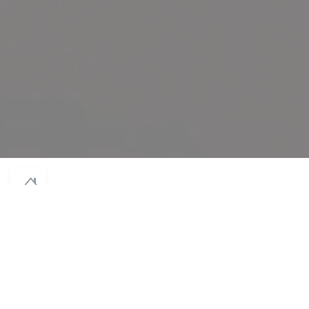
© 2026 NODAÏWA — CREACIÓN DE PÁGINA WEB DE RESTAURANTE CON
((ABRE EN UNA NUEVA VENTANA))
ZENCHEF
((ABRE EN UNA NUEVA VENTA
MENCIONES LEGALES
((ABRE EN UNA NUEVA VENTANA
TÉRMINOS DE USO
((ABRE EN UNA
POLÍTICA DE PROTECCIÓN DE DATOS PERSONALES
((ABRE EN UNA NUEVA VENTA
POLÍTICA DE COOKIES