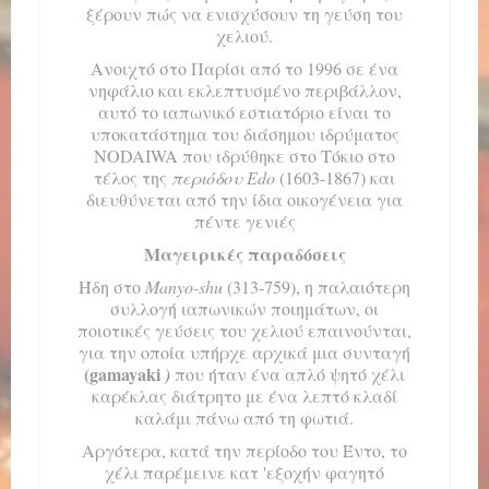
ξέρουν πώς να ενισχύσουν τη γεύση του
χελιού.
Ανοιχτό στο Παρίσι από το 1996 σε ένα
νηφάλιο και εκλεπτυσμένο περιβάλλον,
αυτό το ιαπωνικό εστιατόριο είναι το
υποκατάστημα του διάσημου ιδρύματος
NODAIWA που ιδρύθηκε στο Τόκιο στο
τέλος της
περιόδου Edo
(1603-1867) και
διευθύνεται από την ίδια οικογένεια για
πέντε γενιές
Μαγειρικές παραδόσεις
Ήδη στο
Manyo-shu
(313-759), η παλαιότερη
συλλογή ιαπωνικών ποιημάτων, οι
ποιοτικές γεύσεις του χελιού επαινούνται,
για την οποία υπήρχε αρχικά μια συνταγή
(gamayaki
)
που ήταν ένα απλό ψητό χέλι
καρέκλας διάτρητο με ένα λεπτό κλαδί
καλάμι πάνω από τη φωτιά.
Αργότερα, κατά την περίοδο του Έντο, το
χέλι παρέμεινε κατ 'εξοχήν φαγητό