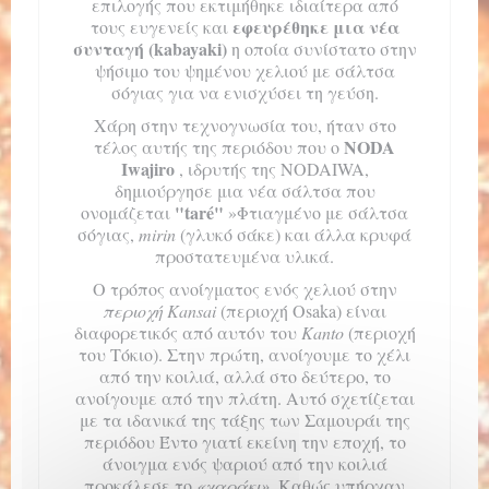
επιλογής που εκτιμήθηκε ιδιαίτερα από
εφευρέθηκε μια νέα
τους ευγενείς και
συνταγή (kabayaki)
η οποία συνίστατο στην
ψήσιμο του ψημένου χελιού με σάλτσα
σόγιας για να ενισχύσει τη γεύση.
Χάρη στην τεχνογνωσία του, ήταν στο
NODA
τέλος αυτής της περιόδου που ο
Iwajiro
, ιδρυτής της NODAIWA,
δημιούργησε μια νέα σάλτσα που
"taré"
ονομάζεται
»Φτιαγμένο με σάλτσα
σόγιας,
mirin
(γλυκό σάκε) και άλλα κρυφά
προστατευμένα υλικά.
Ο τρόπος ανοίγματος ενός χελιού στην
περιοχή Kansai
(περιοχή Osaka) είναι
διαφορετικός από αυτόν του
Kanto
(περιοχή
του Τόκιο). Στην πρώτη, ανοίγουμε το χέλι
από την κοιλιά, αλλά στο δεύτερο, το
ανοίγουμε από την πλάτη. Αυτό σχετίζεται
με τα ιδανικά της τάξης των Σαμουράι της
περιόδου Έντο γιατί εκείνη την εποχή, το
άνοιγμα ενός ψαριού από την κοιλιά
προκάλεσε το
«χαράκι».
Καθώς υπήρχαν