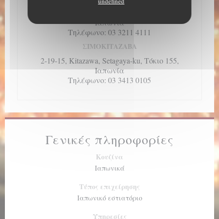
undefined
2-4-1, Nihonbashi, Chuo-ku, Τόκιο 103,
Ιαπωνία
Τηλέφωνο: 03 3211 4111
ΣΙΜΟΚΙΤΑΖΑΒΑ
2-19-15, Kitazawa, Setagaya-ku, Τόκιο 155,
Ιαπωνία
Τηλέφωνο: 03 3413 0105
Γενικές πληροφορίες
Κουζίνα
Ιαπωνικά
Τύπος επιχείρησης
Ιαπωνικό εστιατόριο
Υπηρεσίες