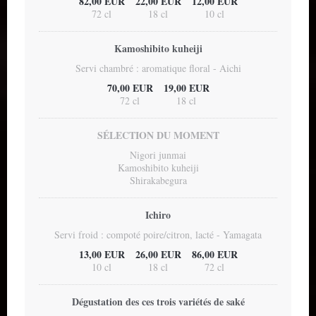
82,00 EUR
22,00 EUR
12,00 EUR
72 cl
18 cl
10 cl
Kamoshibito kuheiji
Servi chambré : aromatique floral - Aichi
70,00 EUR
19,00 EUR
72 cl
18 cl
SÉLECTION DU MOMENT
Nigori junmai
Kamoshibito kuheiji
Shirakabegura
Ichiro
Servi froid : compoté poire/citron, lacté - Yamagata
13,00 EUR
26,00 EUR
86,00 EUR
10 cl
18 cl
72 cl
Dégustation des ces trois variétés de saké