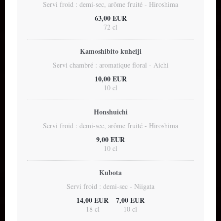
Servi froid : demi-sec, arôme fruité - Hiroshima
63,00 EUR
72 cl
Kamoshibito kuheiji
Servi chambré : aromatique floral - Aichi
10,00 EUR
10 cl
Honshuichi
Servi froid : demi-sec, arôme fruité - Hiroshima
9,00 EUR
10 cl
Kubota
Servi froid : demi-sec - Niigata
14,00 EUR
7,00 EUR
18 cl
10 cl