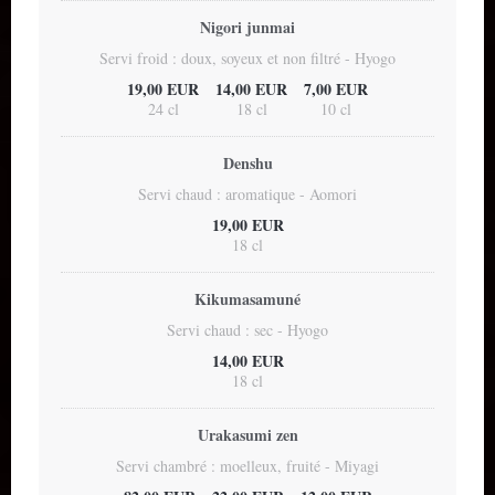
Nigori junmai
Servi froid : doux, soyeux et non filtré - Hyogo
19,00 EUR
14,00 EUR
7,00 EUR
24 cl
18 cl
10 cl
Denshu
Servi chaud : aromatique - Aomori
19,00 EUR
18 cl
Kikumasamuné
Servi chaud : sec - Hyogo
14,00 EUR
18 cl
Urakasumi zen
Servi chambré : moelleux, fruité - Miyagi