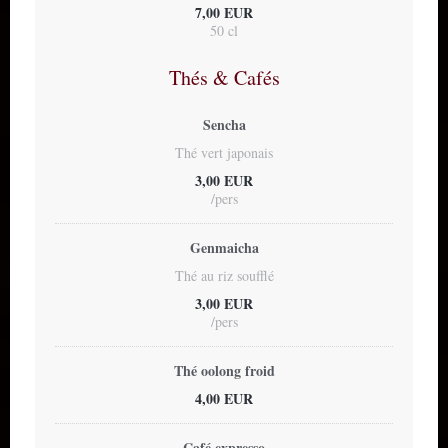
7,00 EUR
50 cl
Thés & Cafés
Sencha
Thé vert japonais
3,00 EUR
/pers
Genmaicha
Thé au riz soufflé
3,00 EUR
/pers
Thé oolong froid
4,00 EUR
Café expresso