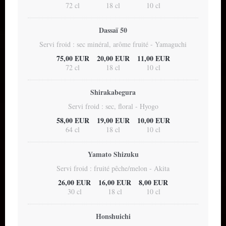
72 cl
18 cl
10 cl
Dassaï 50
Servi froid : sec minéral, arôme fruité - Yamaguchi
75,00 EUR
20,00 EUR
11,00 EUR
72 cl
18 cl
10 cl
Shirakabegura
Servi froid : sec, floral - Hyogo
58,00 EUR
19,00 EUR
10,00 EUR
64 cl
18 cl
10 cl
Yamato Shizuku
Servi froid : fruité pêche/melon - Akita
26,00 EUR
16,00 EUR
8,00 EUR
30 cl
18 cl
10 cl
Honshuichi