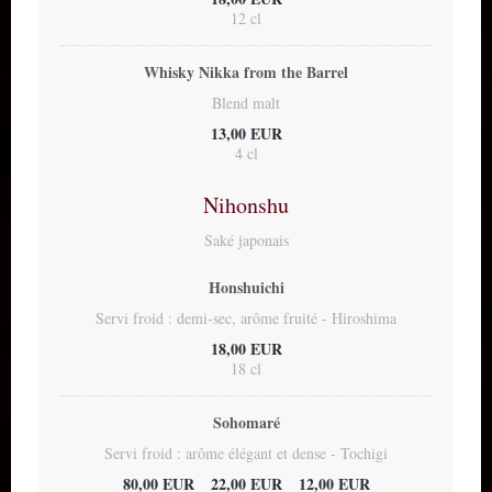
12 cl
Whisky Nikka from the Barrel
Blend malt
13,00 EUR
4 cl
Nihonshu
Saké japonais
Honshuichi
Servi froid : demi-sec, arôme fruité - Hiroshima
18,00 EUR
18 cl
Sohomaré
Servi froid : arôme élégant et dense - Tochigi
80,00 EUR
22,00 EUR
12,00 EUR