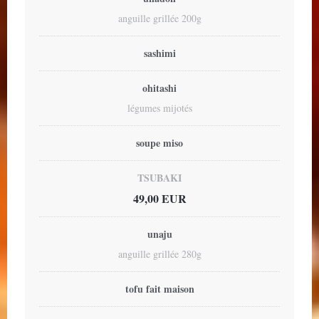
anguille grillée 200g
sashimi
ohitashi
légumes mijotés
soupe miso
TSUBAKI
49,00 EUR
unaju
anguille grillée 280g
tofu fait maison