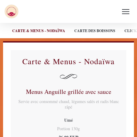
CARTE & MENUS - NODAÏWA
CARTE DES BOISSONS
CLICK
Carte & Menus - Nodaïwa
Menus Anguille grillée avec sauce
Servie avec consommé chaud, légumes salés et radis blanc
râpé
Umé
Portion 130g