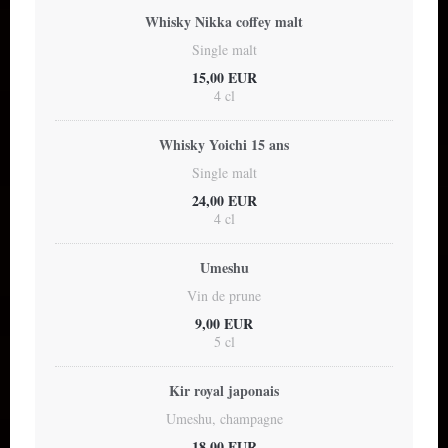
Whisky Nikka coffey malt
Single malt
15,00 EUR
4 cl
Whisky Yoichi 15 ans
Single malt
24,00 EUR
4 cl
Umeshu
Vin de prune
9,00 EUR
5 cl
Kir royal japonais
Umeshu, champagne
18,00 EUR