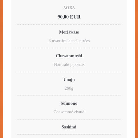
AOBA
90,00 EUR
Moriawase
3 assortiments d'entrées
Chawanmushi
Flan salé japonais
Unaju
280g
Suimono
Consommé chaud
Sashimi