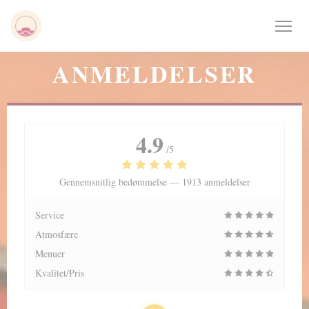
CCookie-styringspanel
ANMELDELSER
4.9
/5
Gennemsnitlig bedømmelse —
1913 anmeldelser
Service
Atmosfære
Menuer
Kvalitet/Pris