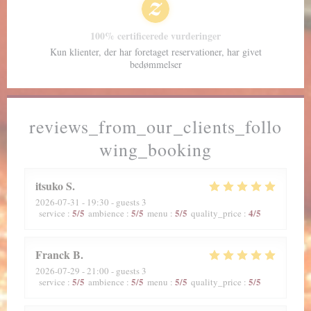
100% certificerede vurderinger
Kun klienter, der har foretaget reservationer, har givet
bedømmelser
reviews_from_our_clients_follo
wing_booking
itsuko
S
2026-07-31
- 19:30 - guests 3
5
/5
5
/5
5
/5
4
/5
service
:
ambience
:
menu
:
quality_price
:
Franck
B
2026-07-29
- 21:00 - guests 3
5
/5
5
/5
5
/5
5
/5
service
:
ambience
:
menu
:
quality_price
: