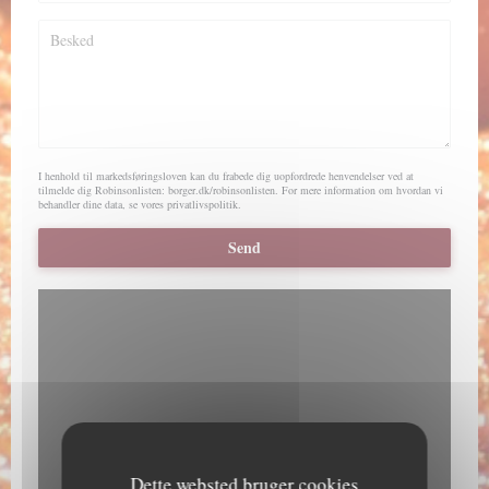
I henhold til markedsføringsloven kan du frabede dig uopfordrede henvendelser ved at
tilmelde dig Robinsonlisten:
borger.dk/robinsonlisten
. For mere information om hvordan vi
behandler dine data, se vores
privatlivspolitik
.
Dette websted bruger cookies