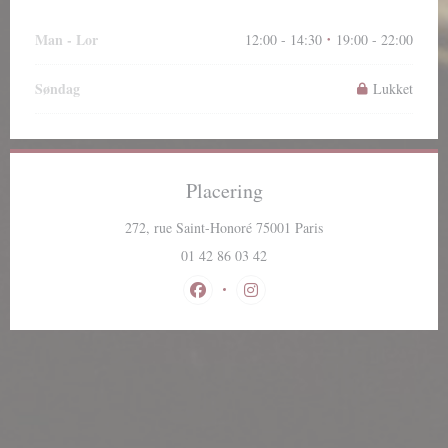
Man
-
Lor
12:00 - 14:30
19:00 - 22:00
•
Søndag
Lukket
Placering
((åbner i et nyt vindu
272, rue Saint-Honoré 75001 Paris
01 42 86 03 42
Facebook ((åbner i et nyt vindue))
Instagram ((åbner i et nyt vindu