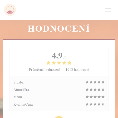
Panel pro správu cookies
HODNOCENÍ
4.9
/5
Průměrné hodnocení —
1913 hodnoceni
Služba
Atmosféra
Menu
Kvalita/Cena