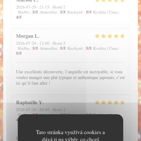
2026-07-29
- 21:15 - Hosté 2
5
/5
5
/5
5
/5
Služba
:
Atmosféra
:
Kuchyně
:
Kvalita / Cena
:
4
/5
Morgan
L
2026-07-29
- 12:00 - Hosté 2
5
/5
5
/5
5
/5
Služba
:
Atmosféra
:
Kuchyně
:
Kvalita / Cena
:
5
/5
Une excellente découverte, l’anguille est incroyable, si vous
voulez manger une plat typique et authentique japonais, c’est
ici qu’il faut aller !
Raphaëlle
Y
2026-07-28
- 20:45 - Hosté 2
5
/5
5
/5
5
/5
Služba
:
Atmosféra
:
Kuchyně
:
Kvalita / Cena
:
4
/5
Tato stránka využívá cookies a
C'est un très bon restaurant. J'adore les anguilles donc il
dává ti na výběr, co chceš