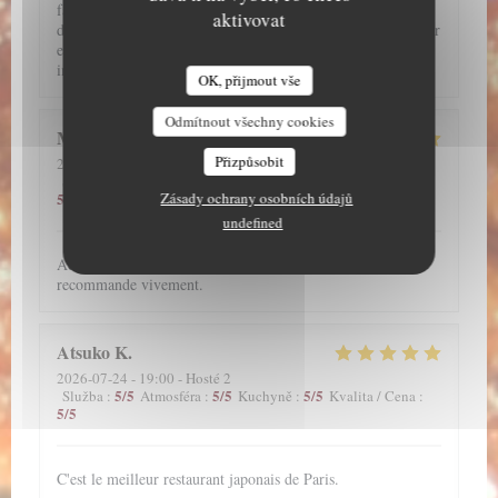
fallait absolument que je teste ce restaurant et je ne suis pas
aktivovat
déçu !!! J'ai hâte d'y retourner !! Par ailleurs, j'ai pu réserver
en ligne. L'accueil et le service de l'ensemble de l'équipe est
impeccable !!
OK, přijmout vše
Odmítnout všechny cookies
Megane
A
Přizpůsobit
2026-07-28
- 19:30 - Hosté 2
5
/5
5
/5
5
/5
Služba
:
Atmosféra
:
Kuchyně
:
Kvalita / Cena
:
Zásady ochrany osobních údajů
5
/5
undefined
Accueil souriant. Service parfait. Plats excellents. Je
recommande vivement.
Atsuko
K
2026-07-24
- 19:00 - Hosté 2
5
/5
5
/5
5
/5
Služba
:
Atmosféra
:
Kuchyně
:
Kvalita / Cena
:
5
/5
C'est le meilleur restaurant japonais de Paris.