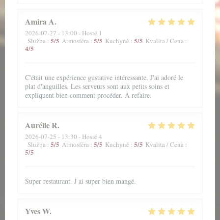
Amira
A
2026-07-27
- 13:00 - Hosté 1
5
/5
5
/5
5
/5
Služba
:
Atmosféra
:
Kuchyně
:
Kvalita / Cena
:
4
/5
C'était une expérience gustative intéressante. J'ai adoré le
plat d'anguilles. Les serveurs sont aux petits soins et
expliquent bien comment procéder. À refaire.
Aurélie
R
2026-07-25
- 13:30 - Hosté 4
5
/5
5
/5
5
/5
Služba
:
Atmosféra
:
Kuchyně
:
Kvalita / Cena
:
5
/5
Super restaurant. J ai super bien mangé.
Yves
W