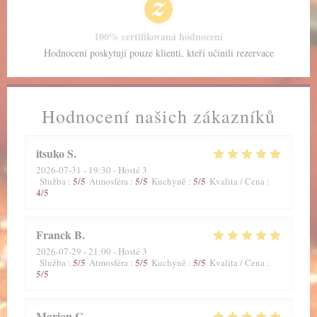
100% certifikovaná hodnocení
Hodnocení poskytují pouze klienti, kteří učinili rezervace
Hodnocení našich zákazníků
itsuko
S
2026-07-31
- 19:30 - Hosté 3
5
/5
5
/5
5
/5
Služba
:
Atmosféra
:
Kuchyně
:
Kvalita / Cena
:
4
/5
Franck
B
2026-07-29
- 21:00 - Hosté 3
5
/5
5
/5
5
/5
Služba
:
Atmosféra
:
Kuchyně
:
Kvalita / Cena
:
5
/5
Marion
C