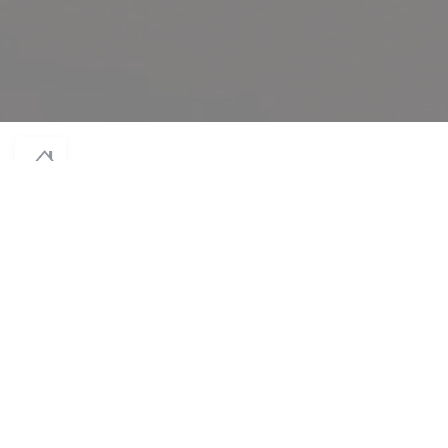
© 2026 NODAÏWA — WEBOVÉ STRÁNKY RESTAURACE BYLY VYTVOŘENY
((OTEVŘE SE V NOVÉM OKNĚ))
ZENCHEF
((OTEVŘE SE V NOVÉM OKN
ODMÍTNUTÍ ODPOVĚDNOSTI
((OTEVŘE SE V NOVÉM OKNĚ))
PODMÍNKY POUŽITÍ
((OTEVŘE SE V NOVÉM
ZÁSADY OCHRANY OSOBNÍCH ÚDAJŮ
((OTEVŘE SE V NOVÉM OKN
POLITIKA OHLEDNĚ COOKIES
((OTEVŘE SE V NOVÉM OKNĚ))
PRISTUPNOST