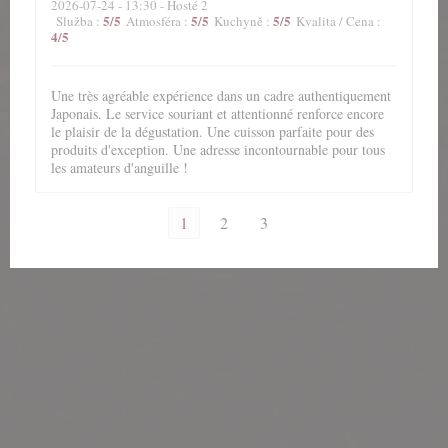
2026-07-24
- 13:30 - Hosté 2
5
/5
5
/5
5
/5
Služba
:
Atmosféra
:
Kuchyně
:
Kvalita / Cena
:
4
/5
Une très agréable expérience dans un cadre authentiquement
Japonais. Le service souriant et attentionné renforce encore
le plaisir de la dégustation. Une cuisson parfaite pour des
produits d'exception. Une adresse incontournable pour tous
les amateurs d'anguille !
1
2
3